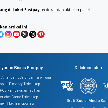
rang di Loket Fastpay
terdekat dan aktifkan paket
kan artikel ini
ayanan Bisnis Fastpay
Didukung oleh
 Antar Bank, Setor dan Tarik Tunai
Top up E-money Terlengkap
PPOB Pembayaran Tagihan
Voucher Game Terlengkap
Ikuti Sosial Media Kam
Agen Tiket Transportasi