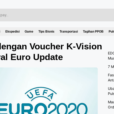
i
Ekspedisi
Game
Tips Bisnis
Transportasi
Tagihan PPOB
Pul
engan Voucher K-Vision
EDC
al Euro Update
Mu
7 M
Fas
Ant
Uba
Pul
Mau
Ord