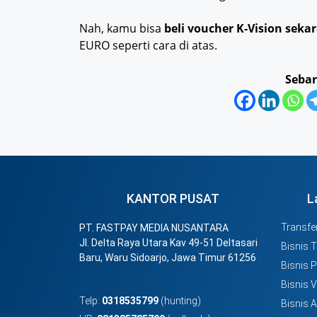
Nah, kamu bisa
beli voucher K-Vision seka
EURO seperti cara di atas.
Sebar
KANTOR PUSAT
L
Transfer
PT. FASTPAY MEDIA NUSANTARA
Jl. Delta Raya Utara Kav 49-51 Deltasari
Bisnis 
Baru, Waru Sidoarjo, Jawa Timur 61256
Bisnis 
Bisnis 
Telp:
0318535799
(hunting)
Bisnis 