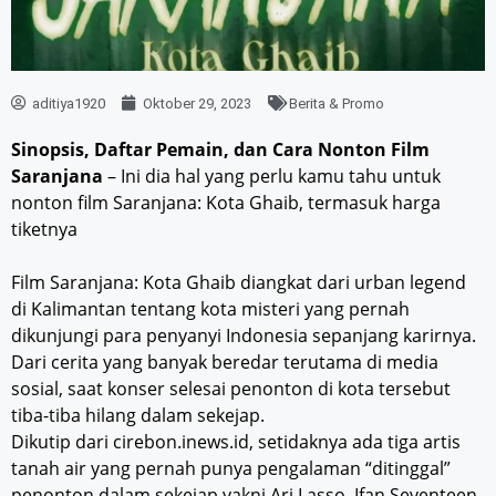
aditiya1920
Oktober 29, 2023
Berita & Promo
Sinopsis, Daftar Pemain, dan Cara Nonton Film
Saranjana
– Ini dia hal yang perlu kamu tahu untuk
nonton film Saranjana: Kota Ghaib, termasuk harga
tiketnya
Film Saranjana: Kota Ghaib diangkat dari urban legend
di Kalimantan tentang kota misteri yang pernah
dikunjungi para penyanyi Indonesia sepanjang karirnya.
Dari cerita yang banyak beredar terutama di media
sosial, saat konser selesai penonton di kota tersebut
tiba-tiba hilang dalam sekejap.
Dikutip dari cirebon.inews.id, setidaknya ada tiga artis
tanah air yang pernah punya pengalaman “ditinggal”
penonton dalam sekejap yakni Ari Lasso, Ifan Seventeen,