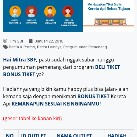
Tim SBF
Januari 22, 2018
Berita & Promo
,
Berita Lainnya
,
Pengumuman Pemenang
Hai Mitra SBF
,
pasti sudah nggak sabar nunggu
pengumuman pemenang dari program
BELI TIKET
BONUS TIKET
ya?
Hadiahnya yang bikin kamu happy plus bisa jalan-jalan
kemana saja dengan menikmati
BONUS TIKET
Kereta
Api
KEMANAPUN SESUAI KEINGINANMU!
(geser tabel ke kanan kiri)
NO
ID OUTLET
NAMA OUTLET
HADIAH