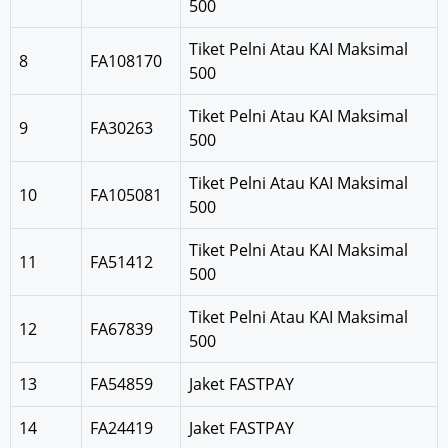
500
Tiket Pelni Atau KAI Maksimal
8
FA108170
500
Tiket Pelni Atau KAI Maksimal
9
FA30263
500
Tiket Pelni Atau KAI Maksimal
10
FA105081
500
Tiket Pelni Atau KAI Maksimal
11
FA51412
500
Tiket Pelni Atau KAI Maksimal
12
FA67839
500
13
FA54859
Jaket FASTPAY
14
FA24419
Jaket FASTPAY