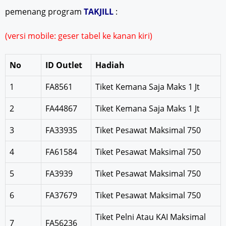
pemenang program
TAKJILL
:
(versi mobile: geser tabel ke kanan kiri)
No
ID Outlet
Hadiah
1
FA8561
Tiket Kemana Saja Maks 1 Jt
2
FA44867
Tiket Kemana Saja Maks 1 Jt
3
FA33935
Tiket Pesawat Maksimal 750
4
FA61584
Tiket Pesawat Maksimal 750
5
FA3939
Tiket Pesawat Maksimal 750
6
FA37679
Tiket Pesawat Maksimal 750
Tiket Pelni Atau KAI Maksimal
7
FA56236