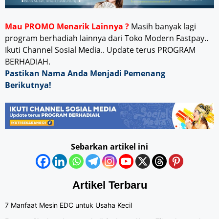
Mau PROMO Menarik Lainnya ?
Masih banyak lagi
program berhadiah lainnya dari Toko Modern Fastpay..
Ikuti Channel Sosial Media.. Update terus PROGRAM
BERHADIAH.
Pastikan Nama Anda Menjadi Pemenang
Berikutnya!
Sebarkan artikel ini
Artikel Terbaru
7 Manfaat Mesin EDC untuk Usaha Kecil