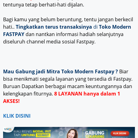
tentunya tetap berhati-hati dijalan.
Bagi kamu yang belum beruntung, tentu jangan berkecil
hati..
Tingkatkan terus transaksinya
di
Toko Modern
FASTPAY
dan nantkan informasi hadiah selanjutnya
diseluruh channel media sosial Fastpay.
Mau Gabung jadi Mitra Toko Modern Fastpay ?
Biar
bisa menikmati segala layanan yang tersedia di Fastpay.
Buruan Dapatkan berbagai macam keuntungannya dan
kelengkapan fiturnya.
8 LAYANAN hanya dalam 1
AKSES!
KLIK DISINI