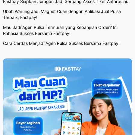
Fastpay Siapkan Juragan Jadi Gerbang Akses Tiket Antarpulau
Ubah Warung Jadi Magnet Cuan dengan Aplikasi Jual Pulsa
Terbaik, Fastpay!
Mau Jadi Agen Pulsa Termurah yang Kebanjiran Order? Ini
Rahasia Sukses Bersama Fastpay!
Cara Cerdas Menjadi Agen Pulsa Sukses Bersama Fastpay!