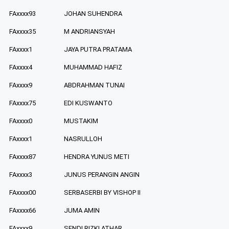
FAxxxx93
JOHAN SUHENDRA
FAxxxx35
M ANDRIANSYAH
FAxxxx1
JAYA PUTRA PRATAMA
FAxxxx4
MUHAMMAD HAFIZ
FAxxxx9
ABDRAHMAN TUNAI
FAxxxx75
EDI KUSWANTO
FAxxxx0
MUSTAKIM
FAxxxx1
NASRULLOH
FAxxxx87
HENDRA YUNUS METI
FAxxxx3
JUNUS PERANGIN ANGIN
FAxxxx00
SERBASERBI BY VISHOP II
FAxxxx66
JUMA AMIN
FAxxxx9
SENDI RIZKI ATHAR