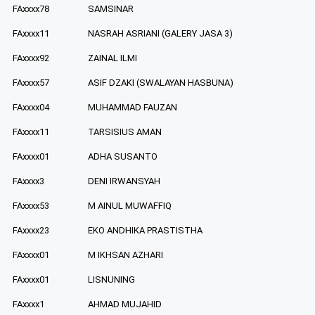
FAxxxx78
SAMSINAR
FAxxxx11
NASRAH ASRIANI (GALERY JASA 3)
FAxxxx92
ZAINAL ILMI
FAxxxx57
ASIF DZAKI (SWALAYAN HASBUNA)
FAxxxx04
MUHAMMAD FAUZAN
FAxxxx11
TARSISIUS AMAN
FAxxxx01
ADHA SUSANTO
FAxxxx3
DENI IRWANSYAH
FAxxxx53
M AINUL MUWAFFIQ
FAxxxx23
EKO ANDHIKA PRASTISTHA
FAxxxx01
M IKHSAN AZHARI
FAxxxx01
LISNUNING
FAxxxx1
AHMAD MUJAHID