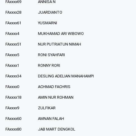
FAxxxx69
ANNISA N
FAxxxx28
JUARDIANTO
FAxxxx61
YUSMARNI
FAxxxx4
MUKHAMAD ARI WIBOWO
FAxxxx51
NUR PUTRIATUN NIMAH
FAxxxx5
RONI SYAHFARI
FAxxxx1
RONNY RORI
FAxxxx34
DESLING ADELIAN MANAHAMPI
FAxxxx0
ACHMAD FACHRIS
FAxxxx18
AMIN NUR ROHMAN
FAxxxx9
ZULFIKAR
FAxxxx60
AMNAN FALAH
FAxxxx80
JAB MART DENGKOL