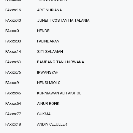
FAxxxx16
ARIE NURIANA
FAxxxx40
JUNEITI COSTANTIA TALANIA
FAxxxx0
HENDRI
FAxxxx00
PALINDARAN
FAxxxx14
SITI SALAMAH
FAxxxx63
BAMBANG TANU NIRWANA
FAxxxx75
IRWANSYAH
FAxxxx9
HENSI MIOLO
FAxxxx46
KURNIAWAN ALI FAISHOL
FAxxxx54
AINUR ROFIK
FAxxxx77
SUKMA
FAxxxx18
ANDIN CELULLER