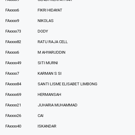
FAxxxx6
FIKRI HIDAYAT
FAxxxx9
NIKOLAS
FAxxxx73
DODY
FAxxxx82
RATU RAJA CELL
FAxxxx6
M AHYARUDDIN
FAxxxx49
SITI MURNI
FAxxxx7
KARMAN S SI
FAxxxx84
SANTI LISME ELISABET LIMBONG
FAxxxx69
HERMANSAH
FAxxxx21
JUHARIA MUHAMMAD
FAxxxx26
CAI
FAxxxx40
ISKANDAR