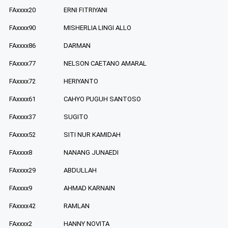
FAxxxx20
ERNI FITRIYANI
FAxxxx90
MISHERLIA LINGI ALLO
FAxxxx86
DARMAN
FAxxxx77
NELSON CAETANO AMARAL
FAxxxx72
HERIYANTO
FAxxxx61
CAHYO PUGUH SANTOSO
FAxxxx37
SUGITO
FAxxxx52
SITI NUR KAMIDAH
FAxxxx8
NANANG JUNAEDI
FAxxxx29
ABDULLAH
FAxxxx9
AHMAD KARNAIN
FAxxxx42
RAMLAN
FAxxxx2
HANNY NOVITA