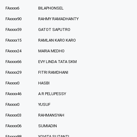
FAxxxx6
BILAPHONSEL
FAxxxx90
RAHMY RAMADHANTY
FAxxxx59
GATOT SAPUTRO
FAxxxx15
RAMLAN KARO KARO
FAxxxx24
MARIA MEDHO
FAxxxx66
EVY LINDA TATA SKM
FAxxxx29
FITRI RAMDHANI
FAxxxx0
HASBI
FAxxxx46
A R PELUPESSY
FAxxxx0
YUSUF
FAxxxx03
RAHMANSYAH
FAxxxx06
SUMIADIN
FAxxxx88
YOVITA SUTANTI