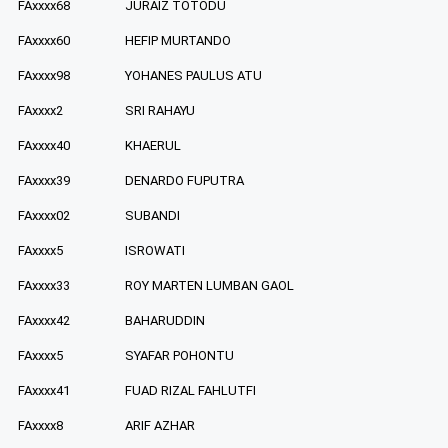
FAxxxx68
JURAIZ TOTODU
FAxxxx60
HEFIP MURTANDO
FAxxxx98
YOHANES PAULUS ATU
FAxxxx2
SRI RAHAYU
FAxxxx40
KHAERUL
FAxxxx39
DENARDO FUPUTRA
FAxxxx02
SUBANDI
FAxxxx5
ISROWATI
FAxxxx33
ROY MARTEN LUMBAN GAOL
FAxxxx42
BAHARUDDIN
FAxxxx5
SYAFAR POHONTU
FAxxxx41
FUAD RIZAL FAHLUTFI
FAxxxx8
ARIF AZHAR