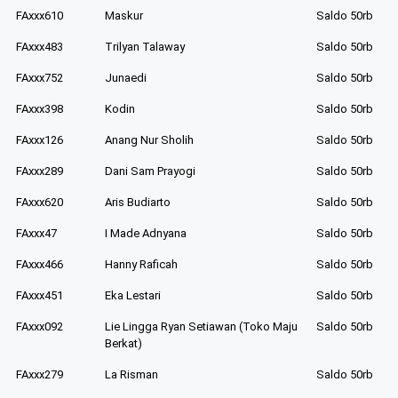
FAxxx610
Maskur
Saldo 50rb
FAxxx483
Trilyan Talaway
Saldo 50rb
FAxxx752
Junaedi
Saldo 50rb
FAxxx398
Kodin
Saldo 50rb
FAxxx126
Anang Nur Sholih
Saldo 50rb
FAxxx289
Dani Sam Prayogi
Saldo 50rb
FAxxx620
Aris Budiarto
Saldo 50rb
FAxxx47
I Made Adnyana
Saldo 50rb
FAxxx466
Hanny Raficah
Saldo 50rb
FAxxx451
Eka Lestari
Saldo 50rb
FAxxx092
Lie Lingga Ryan Setiawan (Toko Maju
Saldo 50rb
Berkat)
FAxxx279
La Risman
Saldo 50rb