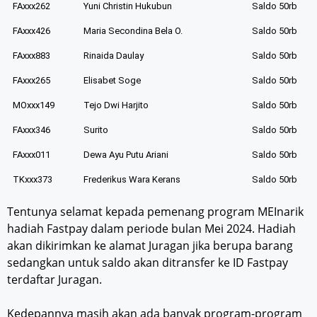
FAxxx262
Yuni Christin Hukubun
Saldo 50rb
FAxxx426
Maria Secondina Bela O.
Saldo 50rb
FAxxx883
Rinaida Daulay
Saldo 50rb
FAxxx265
Elisabet Soge
Saldo 50rb
MOxxx149
Tejo Dwi Harjito
Saldo 50rb
FAxxx346
Surito
Saldo 50rb
FAxxx011
Dewa Ayu Putu Ariani
Saldo 50rb
TKxxx373
Frederikus Wara Kerans
Saldo 50rb
Tentunya selamat kepada pemenang program MEInarik
hadiah Fastpay dalam periode bulan Mei 2024. Hadiah
akan dikirimkan ke alamat Juragan jika berupa barang
sedangkan untuk saldo akan ditransfer ke ID Fastpay
terdaftar Juragan.
Kedepannya masih akan ada banyak program-program