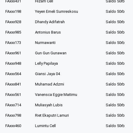
FAxxx431
Hizam Cell
Saldo 50rb
FAxxx198
Yeyen Emeli Sumreskosu
Saldo 50rb
FAxxx928
Dhandy Adifatrah
Saldo 50rb
FAxxx985
Antonius Barus
Saldo 50rb
FAxxx173
Nurmawanti
Saldo 50rb
FAxxx961
Gun Gun Gunawan
Saldo 50rb
FAxxx948
Lelly Papilaya
Saldo 50rb
FAxxx564
Giansi Jaya 04
Saldo 50rb
FAxxx841
Muhamad Adzmi
Saldo 50rb
FAxxx561
Vanensca Eggie Maitimu
Saldo 50rb
FAxxx714
Muliasyah Lubis
Saldo 50rb
FAxxx798
Riet Ekaputri Lamuri
Saldo 50rb
FAxxx460
Lumintu Cell
Saldo 50rb