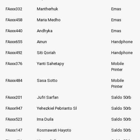
FAxxx332
Mantherhuk
Emas
FAxxx458
Maria Medho
Emas
FAxxx440
Andhyka
Emas
FAxxx655
Ainun
Handphone
FAxxx492
Siti Qoriah
Handphone
FAxxx376
Yanti Sahetapy
Mobile
Printer
FAxxx484
Sasa Sotto
Mobile
Printer
FAxxx201
Jufri Sarfan
Saldo 50rb
FAxxx947
Yehezkiel Pebrianto Sl
Saldo 50rb
FAxxx523
Ima Duila
Saldo 50rb
FAxxx147
Rosmawati Hayoto
Saldo 50rb