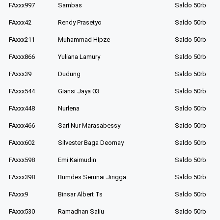
FAxxx997
Sambas
Saldo 50rb
FAxxx42
Rendy Prasetyo
Saldo 50rb
FAxxx211
Muhammad Hipze
Saldo 50rb
FAxxx866
Yuliana Lamury
Saldo 50rb
FAxxx39
Dudung
Saldo 50rb
FAxxx544
Giansi Jaya 03
Saldo 50rb
FAxxx448
Nurlena
Saldo 50rb
FAxxx466
Sari Nur Marasabessy
Saldo 50rb
FAxxx602
Silvester Baga Deornay
Saldo 50rb
FAxxx598
Emi Kaimudin
Saldo 50rb
FAxxx398
Bumdes Serunai Jingga
Saldo 50rb
FAxxx9
Binsar Albert Ts
Saldo 50rb
FAxxx530
Ramadhan Saliu
Saldo 50rb