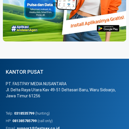
KANTOR PUSAT
PT. FASTPAY MEDIA NUSANTARA
Jl. Delta Raya Utara Kav 49-51 Deltasari Baru, Waru Sidoarjo,
Jawa Timur 61256
Telp:
0318535799
(hunting)
HP:
081385785799
(call only)
Email:
support@fastpay.co.id