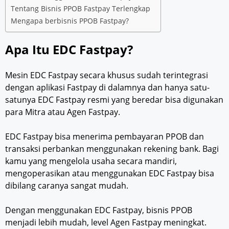
Tentang Bisnis PPOB Fastpay Terlengkap
Mengapa berbisnis PPOB Fastpay?
Apa Itu EDC Fastpay?
Mesin EDC Fastpay secara khusus sudah terintegrasi
dengan aplikasi Fastpay di dalamnya dan hanya satu-
satunya EDC Fastpay resmi yang beredar bisa digunakan
para Mitra atau Agen Fastpay.
EDC Fastpay bisa menerima pembayaran PPOB dan
transaksi perbankan menggunakan rekening bank. Bagi
kamu yang mengelola usaha secara mandiri,
mengoperasikan atau menggunakan EDC Fastpay bisa
dibilang caranya sangat mudah.
Dengan menggunakan EDC Fastpay, bisnis PPOB
menjadi lebih mudah, level Agen Fastpay meningkat.