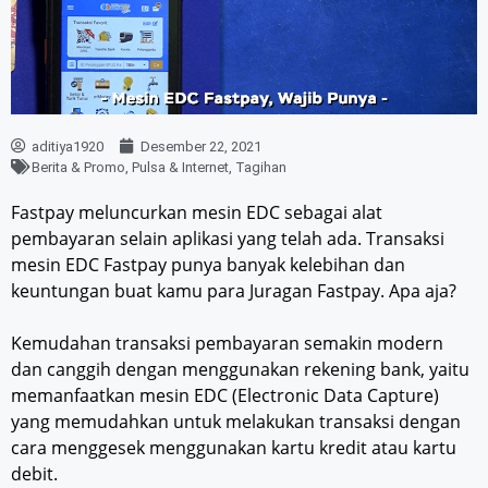
aditiya1920
Desember 22, 2021
Berita & Promo
,
Pulsa & Internet
,
Tagihan
Fastpay meluncurkan mesin EDC sebagai alat
pembayaran selain aplikasi yang telah ada. Transaksi
mesin EDC Fastpay punya banyak kelebihan dan
keuntungan buat kamu para Juragan Fastpay. Apa aja?
Kemudahan transaksi pembayaran semakin modern
dan canggih dengan menggunakan rekening bank, yaitu
memanfaatkan mesin EDC (Electronic Data Capture)
yang memudahkan untuk melakukan transaksi dengan
cara menggesek menggunakan kartu kredit atau kartu
debit.