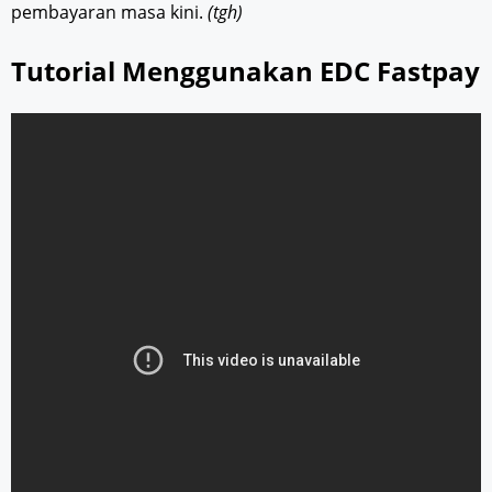
pembayaran masa kini.
(tgh)
Tutorial Menggunakan EDC Fastpay