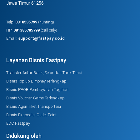
Jawa Timur 61256
Telp:
0318535799
(hunting)
HP:
081385785799
(call only)
Email:
support@fastpay.co.id
Layanan Bisnis Fastpay
Transfer Antar Bank, Setor dan Tarik Tunai
Bisnis Top up E-money Terlengkap
Bisnis PPOB Pembayaran Tagihan
Bisnis Voucher Game Terlengkap
Bisnis Agen Tiket Transportasi
Bisnis Ekspedisi Outlet Point
EDC Fastpay
Didukung oleh