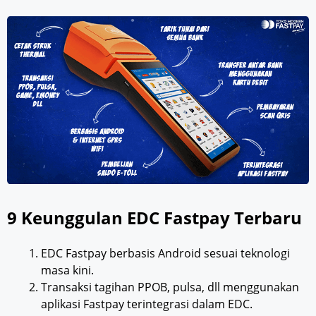
9 Keunggulan EDC Fastpay Terbaru
EDC Fastpay berbasis Android sesuai teknologi
masa kini.
Transaksi tagihan PPOB, pulsa, dll menggunakan
aplikasi Fastpay terintegrasi dalam EDC.