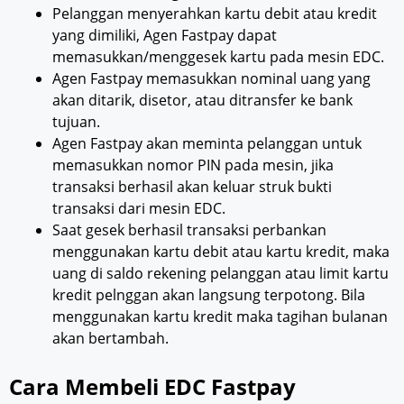
Pelanggan menyerahkan kartu debit atau kredit
yang dimiliki, Agen Fastpay dapat
memasukkan/menggesek kartu pada mesin EDC.
Agen Fastpay memasukkan nominal uang yang
akan ditarik, disetor, atau ditransfer ke bank
tujuan.
Agen Fastpay akan meminta pelanggan untuk
memasukkan nomor PIN pada mesin, jika
transaksi berhasil akan keluar struk bukti
transaksi dari mesin EDC.
Saat gesek berhasil transaksi perbankan
menggunakan kartu debit atau kartu kredit, maka
uang di saldo rekening pelanggan atau limit kartu
kredit pelnggan akan langsung terpotong. Bila
menggunakan kartu kredit maka tagihan bulanan
akan bertambah.
Cara Membeli EDC Fastpay