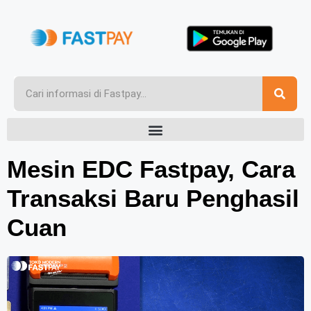
Mesin EDC Fastpay, Cara
Transaksi Baru Penghasil
Cuan