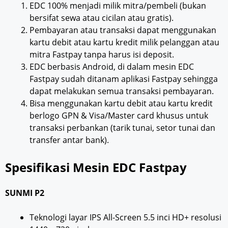
EDC 100% menjadi milik mitra/pembeli (bukan
bersifat sewa atau cicilan atau gratis).
Pembayaran atau transaksi dapat menggunakan
kartu debit atau kartu kredit milik pelanggan atau
mitra Fastpay tanpa harus isi deposit.
EDC berbasis Android, di dalam mesin EDC
Fastpay sudah ditanam aplikasi Fastpay sehingga
dapat melakukan semua transaksi pembayaran.
Bisa menggunakan kartu debit atau kartu kredit
berlogo GPN & Visa/Master card khusus untuk
transaksi perbankan (tarik tunai, setor tunai dan
transfer antar bank).
Spesifikasi Mesin EDC Fastpay
SUNMI P2
Teknologi layar IPS All-Screen 5.5 inci HD+ resolusi