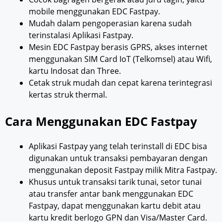
mobile menggunakan EDC Fastpay.
Mudah dalam pengoperasian karena sudah
terinstalasi Aplikasi Fastpay.
Mesin EDC Fastpay berasis GPRS, akses internet
menggunakan SIM Card IoT (Telkomsel) atau Wifi,
kartu Indosat dan Three.
Cetak struk mudah dan cepat karena terintegrasi
kertas struk thermal.
Cara Menggunakan EDC Fastpay
Aplikasi Fastpay yang telah terinstall di EDC bisa
digunakan untuk transaksi pembayaran dengan
menggunakan deposit Fastpay milik Mitra Fastpay.
Khusus untuk transaksi tarik tunai, setor tunai
atau transfer antar bank menggunakan EDC
Fastpay, dapat menggunakan kartu debit atau
kartu kredit berlogo GPN dan Visa/Master Card.