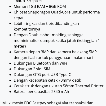
1440 x 720 pixel
Memori 1GB RAM + 8GB ROM
Chipset Snapdragon Quad-Core untuk performa
cepat
Lebih ringkas dan tipis dibandingkan
kompetitornya
Dengan Double-shot molding sehingga
meminimalisir dampak ketika jatuh (ketinggian 1
meter)
Kamera depan 3MP dan kamera belakang 5MP
dengan flash untuk penggunaan malam hari
Dukungan Bluetooth dan WiFi
Dukungan 2 slot SIM
Dukungan OTG port USB Type-C
Dengan kecepatan cetak 70mm/ detik
Cetak struk dengan ukuran 58mm Thermal Printer
Baterai berkapasitas 2540 mAh
Miliki mesin EDC Fastpay sebagai alat transaksi dan