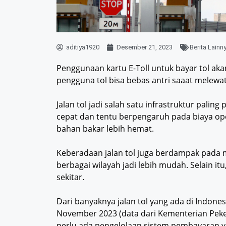
aditiya1920
Desember 21, 2023
Berita Lainn
Penggunaan kartu E-Toll untuk bayar tol ak
pengguna tol bisa bebas antri saaat melewati
Jalan tol jadi salah satu infrastruktur paling
cepat dan tentu berpengaruh pada biaya ope
bahan bakar lebih hemat.
Keberadaan jalan tol juga berdampak pada 
berbagai wilayah jadi lebih mudah. Selain 
sekitar.
Dari banyaknya jalan tol yang ada di Indone
November 2023 (data dari Kementerian Pek
perlu ada pengelolaan sistem pembayaran yan