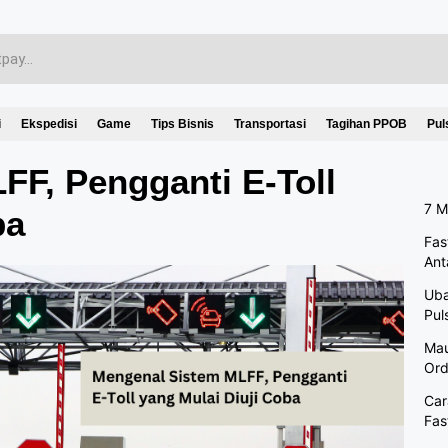
i
Ekspedisi
Game
Tips Bisnis
Transportasi
Tagihan PPOB
Pul
F, Pengganti E-Toll
7 M
ba
Fas
Ant
Uba
Pul
Mau
Ord
Car
Fas