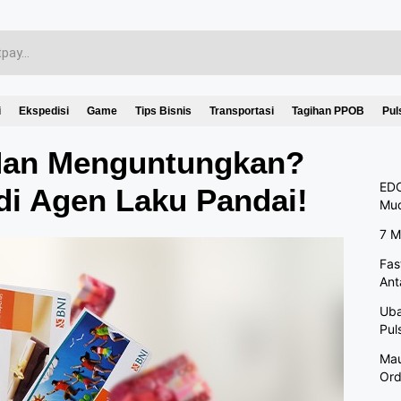
i
Ekspedisi
Game
Tips Bisnis
Transportasi
Tagihan PPOB
Pul
Nan Menguntungkan?
EDC
di Agen Laku Pandai!
Mu
7 M
Fas
Ant
Uba
Pul
Mau
Ord