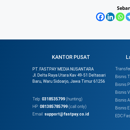
Sebar
KANTOR PUSAT
L
Transfer
PT. FASTPAY MEDIA NUSANTARA
Jl. Delta Raya Utara Kav 49-51 Deltasari
Bisnis 
Baru, Waru Sidoarjo, Jawa Timur 61256
Bisnis 
Bisnis 
Telp:
0318535799
(hunting)
Bisnis 
HP:
081385785799
(call only)
Bisnis E
Email:
support@fastpay.co.id
EDC Fas