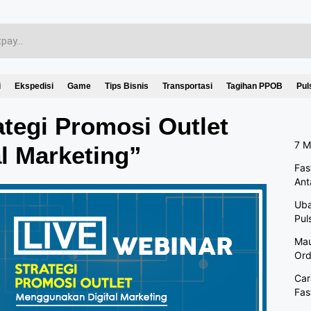
i
Ekspedisi
Game
Tips Bisnis
Transportasi
Tagihan PPOB
Pul
ategi Promosi Outlet
7 M
l Marketing”
Fas
Ant
Uba
Pul
Mau
Ord
Car
Fas