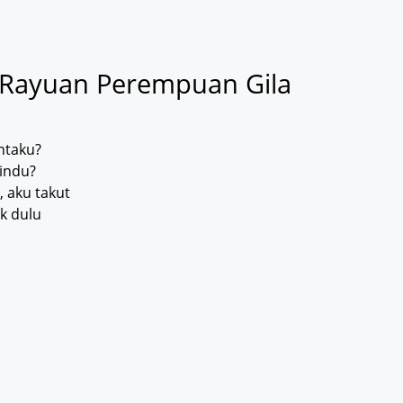
h Rayuan Perempuan Gila
ntaku?
indu?
, aku takut
k dulu