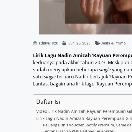
aditiya1920
Juni 26, 2023
Berita & Promo
Lirik Lagu Nadin Amizah ‘Rayuan Peremp
keduanya pada akhir tahun 2023. Meskipun 
sudah menyiapkan beberapa
single
yang nant
satu
single
terbaru Nadin bertajuk ‘Rayuan Pe
Lantas, bagaimana lirik lagu ‘Rayuan Perempu
Daftar Isi
Video Lirik Nadin Amizah Rayuan Perempuan Gi
Lirik Lagu Nadin Amizah Rayuan Perempuan Gil
Peluang Bisnis Voucher Spotify Premium, Game dan
Tentang Bisnis PPOB Fastpay Terlengkap