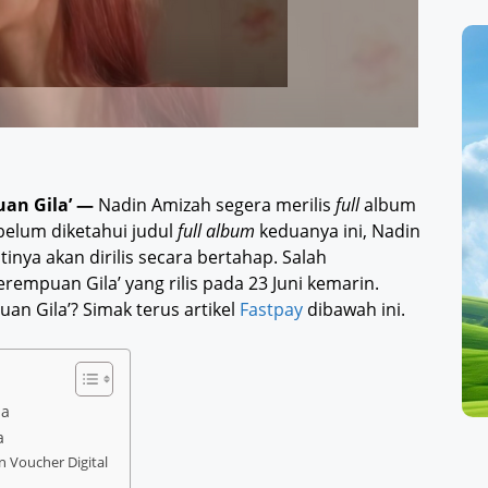
uan Gila’ —
Nadin Amizah segera merilis
full
album
belum diketahui judul
full album
keduanya ini, Nadin
inya akan dirilis secara bertahap. Salah
rempuan Gila’ yang rilis pada 23 Juni kemarin.
an Gila’? Simak terus artikel
Fastpay
dibawah ini.
la
a
 Voucher Digital