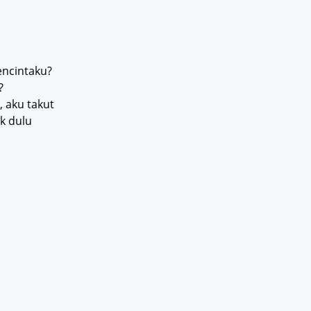
encintaku?
?
, aku takut
k dulu