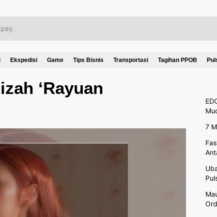
i
Ekspedisi
Game
Tips Bisnis
Transportasi
Tagihan PPOB
Pul
mizah ‘Rayuan
EDC
Mu
7 M
Fas
Ant
Uba
Pul
Mau
Ord