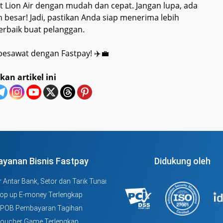
t Lion Air dengan mudah dan cepat. Jangan lupa, ada
besar! Jadi, pastikan Anda siap menerima lebih
erbaik buat pelanggan.
pesawat dengan Fastpay! ✈️💼
kan artikel ini
ayanan Bisnis Fastpay
Didukung oleh
 Antar Bank, Setor dan Tarik Tunai
Top up E-money Terlengkap
PPOB Pembayaran Tagihan
Voucher Game Terlengkap