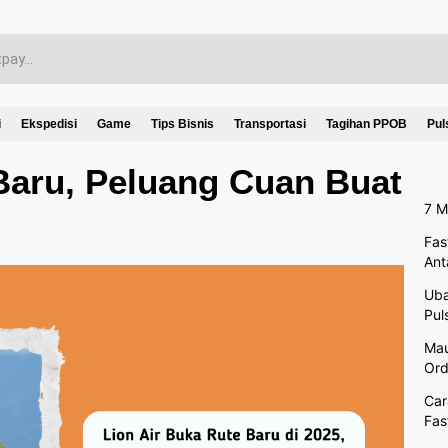
i
Ekspedisi
Game
Tips Bisnis
Transportasi
Tagihan PPOB
Pul
Baru, Peluang Cuan Buat
7 M
Fas
Ant
Uba
Pul
Mau
Ord
Car
Fas