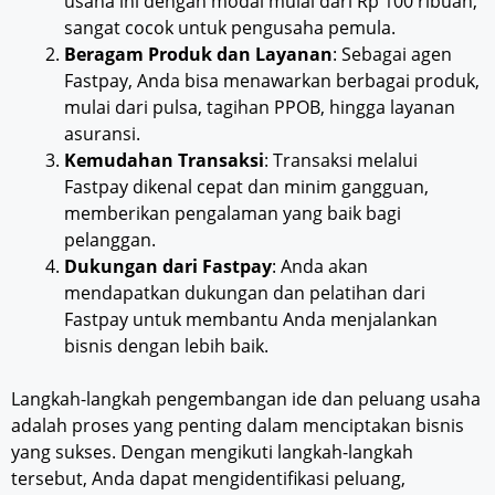
usaha ini dengan modal mulai dari Rp 100 ribuan,
sangat cocok untuk pengusaha pemula.
Beragam Produk dan Layanan
: Sebagai agen
Fastpay, Anda bisa menawarkan berbagai produk,
mulai dari pulsa, tagihan PPOB, hingga layanan
asuransi.
Kemudahan Transaksi
: Transaksi melalui
Fastpay dikenal cepat dan minim gangguan,
memberikan pengalaman yang baik bagi
pelanggan.
Dukungan dari Fastpay
: Anda akan
mendapatkan dukungan dan pelatihan dari
Fastpay untuk membantu Anda menjalankan
bisnis dengan lebih baik.
Langkah-langkah pengembangan ide dan peluang usaha
adalah proses yang penting dalam menciptakan bisnis
yang sukses. Dengan mengikuti langkah-langkah
tersebut, Anda dapat mengidentifikasi peluang,