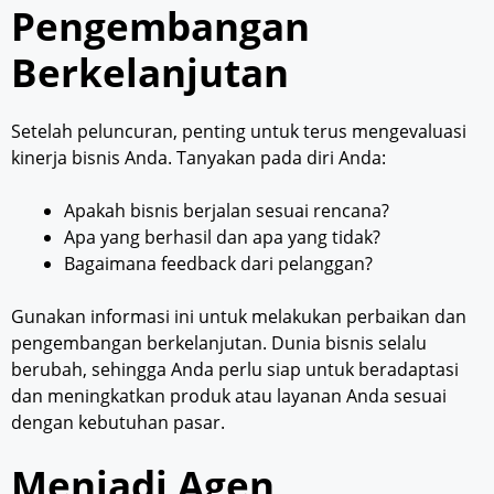
Pengembangan
Berkelanjutan
Setelah peluncuran, penting untuk terus mengevaluasi
kinerja bisnis Anda. Tanyakan pada diri Anda:
Apakah bisnis berjalan sesuai rencana?
Apa yang berhasil dan apa yang tidak?
Bagaimana feedback dari pelanggan?
Gunakan informasi ini untuk melakukan perbaikan dan
pengembangan berkelanjutan. Dunia bisnis selalu
berubah, sehingga Anda perlu siap untuk beradaptasi
dan meningkatkan produk atau layanan Anda sesuai
dengan kebutuhan pasar.
Menjadi Agen