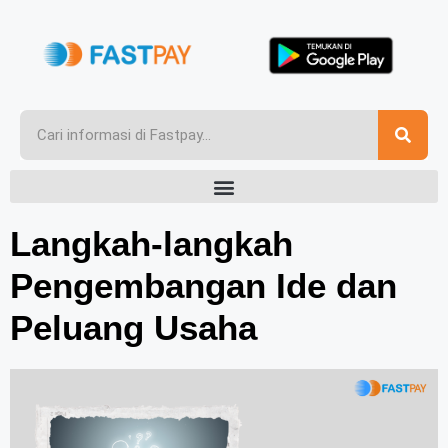
Langkah-langkah
Pengembangan Ide dan
Peluang Usaha