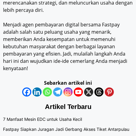
merencanakan strategi, dan meluncurkan usaha dengan
lebih percaya diri.
Menjadi agen pembayaran digital bersama Fastpay
adalah salah satu peluang usaha yang menarik,
memberikan Anda kesempatan untuk memenuhi
kebutuhan masyarakat dengan berbagai layanan
pembayaran yang efisien. Jadi, mulailah langkah Anda
hari ini dan wujudkan ide-ide cemerlang Anda menjadi
kenyataan!
Sebarkan artikel ini
Artikel Terbaru
7 Manfaat Mesin EDC untuk Usaha Kecil
Fastpay Siapkan Juragan Jadi Gerbang Akses Tiket Antarpulau