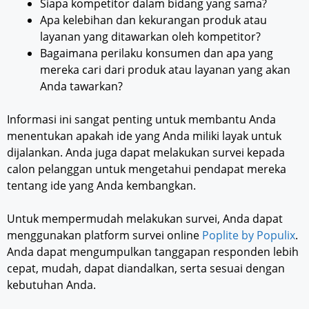
Siapa kompetitor dalam bidang yang sama?
Apa kelebihan dan kekurangan produk atau
layanan yang ditawarkan oleh kompetitor?
Bagaimana perilaku konsumen dan apa yang
mereka cari dari produk atau layanan yang akan
Anda tawarkan?
Informasi ini sangat penting untuk membantu Anda
menentukan apakah ide yang Anda miliki layak untuk
dijalankan. Anda juga dapat melakukan survei kepada
calon pelanggan untuk mengetahui pendapat mereka
tentang ide yang Anda kembangkan.
Untuk mempermudah melakukan survei, Anda dapat
menggunakan platform survei online
Poplite by Populix
.
Anda dapat mengumpulkan tanggapan responden lebih
cepat, mudah, dapat diandalkan, serta sesuai dengan
kebutuhan Anda.