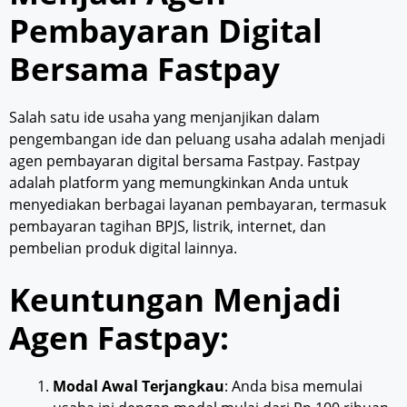
Pembayaran Digital
Bersama Fastpay
Salah satu ide usaha yang menjanjikan dalam
pengembangan ide dan peluang usaha adalah menjadi
agen pembayaran digital bersama Fastpay. Fastpay
adalah platform yang memungkinkan Anda untuk
menyediakan berbagai layanan pembayaran, termasuk
pembayaran tagihan BPJS, listrik, internet, dan
pembelian produk digital lainnya.
Keuntungan Menjadi
Agen Fastpay:
Modal Awal Terjangkau
: Anda bisa memulai