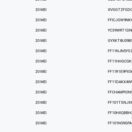
20 MEI
XVGGTZFSD
20 MEI
FFICJGW9NK
20 MEI
YC39WRT1D
20 MEI
GYXKT8U09B
20 MEI
FF11NJN5YS
20 MEI
FF11HHGCGK
20 MEI
FF11R1E9PX5
20 MEI
FF11DAKX4W
20 MEI
FFCHAMPION
20 MEI
FF101TSNJX
20 MEI
FF10HXQBBH
20 MEI
FF101N59GPA