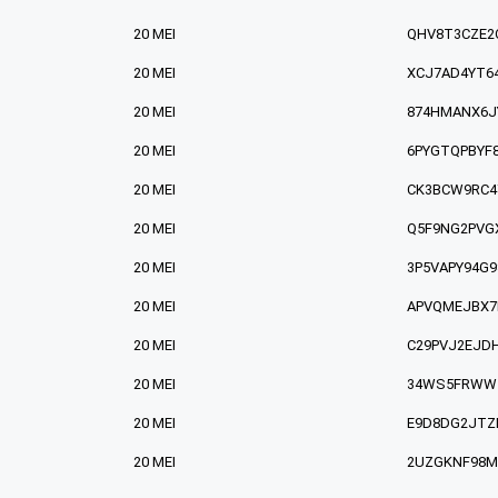
20 MEI
QHV8T3CZE2
20 MEI
XCJ7AD4YT6
20 MEI
874HMANX6J
20 MEI
6PYGTQPBYF
20 MEI
CK3BCW9RC4
20 MEI
Q5F9NG2PVG
20 MEI
3P5VAPY94G
20 MEI
APVQMEJBX7
20 MEI
C29PVJ2EJD
20 MEI
34WS5FRWW
20 MEI
E9D8DG2JTZ
20 MEI
2UZGKNF98