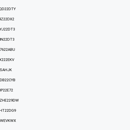
QD22DTY
4Z22DX2
YJ22DT3
8N22DT3
7622ABU
X222EKV
9SAHJK
DB22CYB
HP22E72
ZHE229DW
HT22DG9
MWEVKWX