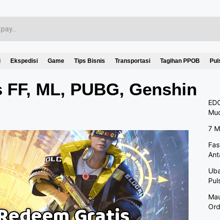
i
Ekspedisi
Game
Tips Bisnis
Transportasi
Tagihan PPOB
Pul
 FF, ML, PUBG, Genshin
EDC
Mu
7 M
Fas
Ant
Uba
Pul
Mau
Ord