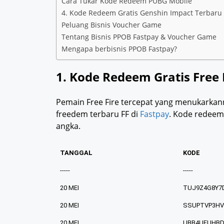
Cara Tukar Kode Redeem PUBG Mobile
4. Kode Redeem Gratis Genshin Impact Terbaru
Peluang Bisnis Voucher Game
Tentang Bisnis PPOB Fastpay & Voucher Game
Mengapa berbisnis PPOB Fastpay?
1. Kode Redeem Gratis Free 
Pemain Free Fire tercepat yang menukarkan
freedem terbaru FF di
Fastpay
. Kode redeem 
angka.
TANGGAL
KODE
-----
-----
20 MEI
TUJ9Z4G8Y7
20 MEI
SSUPTVP3HV
20 MEI
UBB4UFUHBD