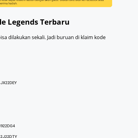
le Legends Terbaru
sa dilakukan sekali. Jadi buruan di klaim kode
JX22DEY
C922DG4
2J22DTY