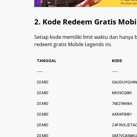
2. Kode Redeem Gratis Mobi
Setiap kode memiliki limit waktu dan hanya bi
redeem gratis Mobile Legends ini.
TANGGAL
KODE
-----
-----
20 MEI
G6UDUYQV6N
20 MEI
MIO9CQ8I0
20 MEI
76EZ9W8I4
20 MEI
AXNXFB8I1
20 MEI
Z4F9VXJETA
20 MEI
GM7VCA9AKU