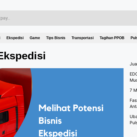
i
Ekspedisi
Game
Tips Bisnis
Transportasi
Tagihan PPOB
Pul
Ekspedisi
Jua
EDC
Mu
7 M
Fas
Ant
Uba
Pul