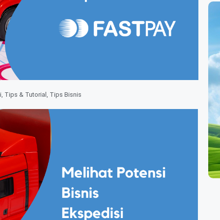
i
,
Tips & Tutorial
,
Tips Bisnis