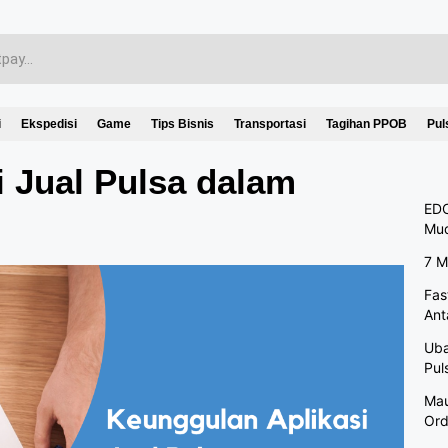
i
Ekspedisi
Game
Tips Bisnis
Transportasi
Tagihan PPOB
Pul
 Jual Pulsa dalam
EDC
Mu
7 M
Fas
Ant
Uba
Pul
Mau
Ord