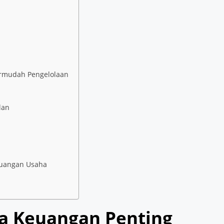
rmudah Pengelolaan
lan
euangan Usaha
a Keuangan Penting