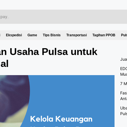
i
Ekspedisi
Game
Tips Bisnis
Transportasi
Tagihan PPOB
Pul
an Usaha Pulsa untuk
Jua
al
EDC
Mu
7 M
Fas
Ant
Uba
Pul