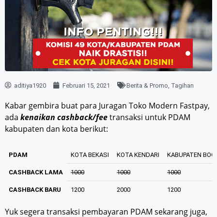
aditiya1920
Februari 15, 2021
Berita & Promo
,
Tagihan
Kabar gembira buat para Juragan Toko Modern Fastpay,
ada
kenaikan cashback/fee
transaksi untuk PDAM
kabupaten dan kota berikut:
PDAM
KOTA BEKASI
KOTA KENDARI
KABUPATEN BOG
CASHBACK LAMA
1000
1000
1000
CASHBACK BARU
1200
2000
1200
Yuk segera transaksi pembayaran PDAM sekarang juga,