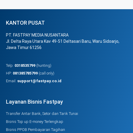
KANTOR PUSAT
PT. FASTPAY MEDIA NUSANTARA
Jl. Delta Raya Utara Kav 49-51 Deltasari Baru, Waru Sidoarjo,
Jawa Timur 61256
Telp:
0318535799
(hunting)
HP:
081385785799
(call only)
Email:
support@fastpay.co.id
Layanan Bisnis Fastpay
Transfer Antar Bank, Setor dan Tarik Tunai
Bisnis Top up E-money Terlengkap
Bisnis PPOB Pembayaran Tagihan