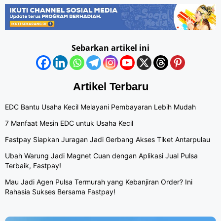
Sebarkan artikel ini
Artikel Terbaru
EDC Bantu Usaha Kecil Melayani Pembayaran Lebih Mudah
7 Manfaat Mesin EDC untuk Usaha Kecil
Fastpay Siapkan Juragan Jadi Gerbang Akses Tiket Antarpulau
Ubah Warung Jadi Magnet Cuan dengan Aplikasi Jual Pulsa
Terbaik, Fastpay!
Mau Jadi Agen Pulsa Termurah yang Kebanjiran Order? Ini
Rahasia Sukses Bersama Fastpay!