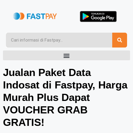
Jualan Paket Data
Indosat di Fastpay, Harga
Murah Plus Dapat
VOUCHER GRAB
GRATIS!