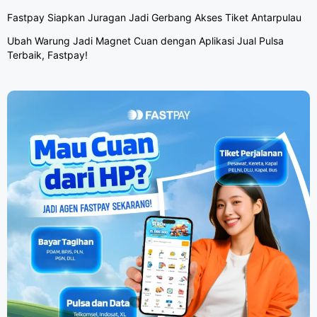
Fastpay Siapkan Juragan Jadi Gerbang Akses Tiket Antarpulau
Ubah Warung Jadi Magnet Cuan dengan Aplikasi Jual Pulsa
Terbaik, Fastpay!