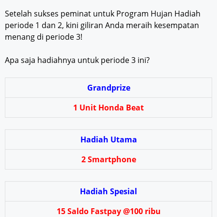
Setelah sukses peminat untuk Program Hujan Hadiah
periode 1 dan 2, kini giliran Anda meraih kesempatan
menang di periode 3!
Apa saja hadiahnya untuk periode 3 ini?
Grandprize
1 Unit Honda Beat
Hadiah Utama
2 Smartphone
Hadiah Spesial
15 Saldo Fastpay @100 ribu