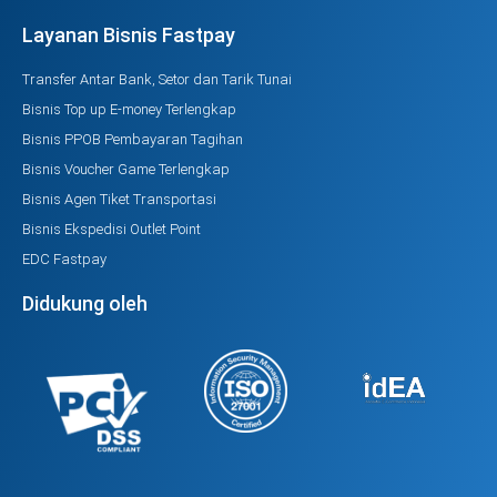
Layanan Bisnis Fastpay
Transfer Antar Bank, Setor dan Tarik Tunai
Bisnis Top up E-money Terlengkap
Bisnis PPOB Pembayaran Tagihan
Bisnis Voucher Game Terlengkap
Bisnis Agen Tiket Transportasi
Bisnis Ekspedisi Outlet Point
EDC Fastpay
Didukung oleh