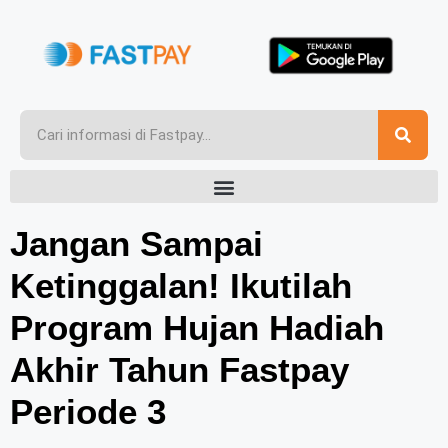
Jangan Sampai
Ketinggalan! Ikutilah
Program Hujan Hadiah
Akhir Tahun Fastpay
Periode 3