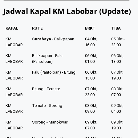
Jadwal Kapal KM Labobar (Update)
KAPAL
RUTE
BRKT
TIBA
KM
Surabaya
- Balikpapan
04 Okt,
05 Okt -
LABOBAR
16.00
23.00
KM
Balikpapan - Palu
06 Okt,
06 Okt,
LABOBAR
(Pantoloan)
01.00
13.00
KM
Palu (Pantoloan) - Bitung
06 Okt,
07 Okt,
LABOBAR
15.00
19.00
KM
Bitung - Ternate
07 Okt,
08 Okt,
LABOBAR
22.00
07.00
KM
Ternate - Sorong
08 Okt,
09 Okt,
LABOBAR
09.00
04.00
KM
Sorong - Manokwari
09 Okt,
09 Okt,
LABOBAR
07.00
19.00