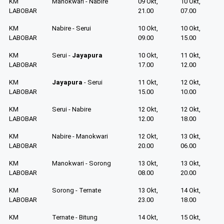
KM
Manokwari - Nabire
09 Okt,
10 Okt,
LABOBAR
21.00
07.00
KM
Nabire - Serui
10 Okt,
10 Okt,
LABOBAR
09.00
15.00
KM
Serui -
Jayapura
10 Okt,
11 Okt,
LABOBAR
17.00
12.00
KM
Jayapura
- Serui
11 Okt,
12 Okt,
LABOBAR
15.00
10.00
KM
Serui - Nabire
12 Okt,
12 Okt,
LABOBAR
12.00
18.00
KM
Nabire - Manokwari
12 Okt,
13 Okt,
LABOBAR
20.00
06.00
KM
Manokwari - Sorong
13 Okt,
13 Okt,
LABOBAR
08.00
20.00
KM
Sorong - Ternate
13 Okt,
14 Okt,
LABOBAR
23.00
18.00
KM
Ternate - Bitung
14 Okt,
15 Okt,