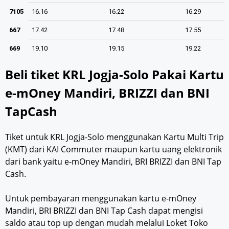
7105
16.16
16.22
16.29
667
17.42
17.48
17.55
669
19.10
19.15
19.22
Beli tiket KRL Jogja-Solo Pakai Kartu
e-mOney Mandiri, BRIZZI dan BNI
TapCash
Tiket untuk KRL Jogja-Solo menggunakan Kartu Multi Trip
(KMT) dari KAI Commuter maupun kartu uang elektronik
dari bank yaitu e-mOney Mandiri, BRI BRIZZI dan BNI Tap
Cash.
Untuk pembayaran menggunakan kartu e-mOney
Mandiri, BRI BRIZZI dan BNI Tap Cash dapat mengisi
saldo atau top up dengan mudah melalui Loket Toko