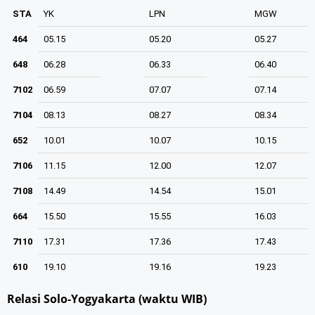
STA
YK
LPN
MGW
464
05.15
05.20
05.27
648
06.28
06.33
06.40
7102
06.59
07.07
07.14
7104
08.13
08.27
08.34
652
10.01
10.07
10.15
7106
11.15
12.00
12.07
7108
14.49
14.54
15.01
664
15.50
15.55
16.03
7110
17.31
17.36
17.43
610
19.10
19.16
19.23
Relasi Solo-Yogyakarta (waktu WIB)