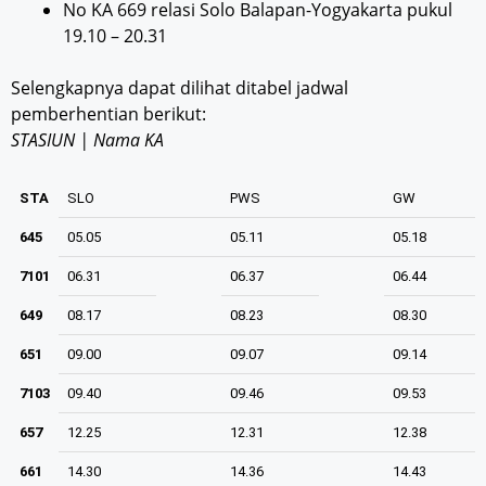
No KA 669 relasi Solo Balapan-Yogyakarta pukul
19.10 – 20.31
Selengkapnya dapat dilihat ditabel jadwal
pemberhentian berikut:
STASIUN | Nama KA
STA
SLO
PWS
GW
645
05.05
05.11
05.18
7101
06.31
06.37
06.44
649
08.17
08.23
08.30
651
09.00
09.07
09.14
7103
09.40
09.46
09.53
657
12.25
12.31
12.38
661
14.30
14.36
14.43