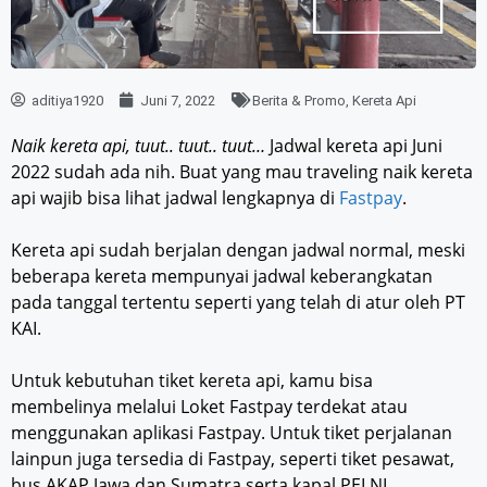
aditiya1920
Juni 7, 2022
Berita & Promo
,
Kereta Api
Naik kereta api, tuut.. tuut.. tuut…
Jadwal kereta api Juni
2022 sudah ada nih. Buat yang mau traveling naik kereta
api wajib bisa lihat jadwal lengkapnya di
Fastpay
.
Kereta api sudah berjalan dengan jadwal normal, meski
beberapa kereta mempunyai jadwal keberangkatan
pada tanggal tertentu seperti yang telah di atur oleh PT
KAI.
Untuk kebutuhan tiket kereta api, kamu bisa
membelinya melalui Loket Fastpay terdekat atau
menggunakan aplikasi Fastpay. Untuk tiket perjalanan
lainpun juga tersedia di Fastpay, seperti tiket pesawat,
bus AKAP Jawa dan Sumatra serta kapal PELNI.