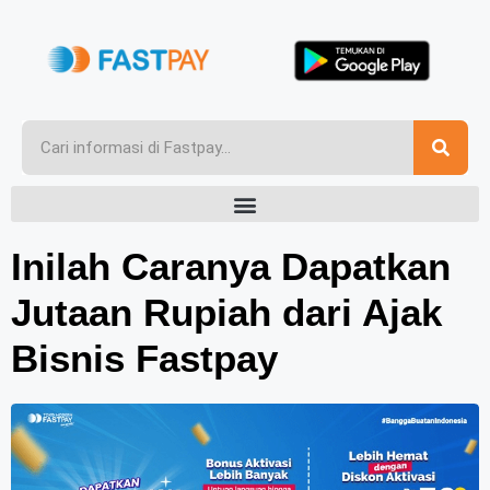
Inilah Caranya Dapatkan
Jutaan Rupiah dari Ajak
Bisnis Fastpay