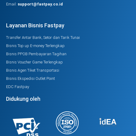
Email:
support@fastpay.co.id
Layanan Bisnis Fastpay
Transfer Antar Bank, Setor dan Tarik Tunai
Bisnis Top up E-money Terlengkap
Bisnis PPOB Pembayaran Tagihan
Bisnis Voucher Game Terlengkap
Bisnis Agen Tiket Transportasi
Bisnis Ekspedisi Outlet Point
EDC Fastpay
Didukung oleh