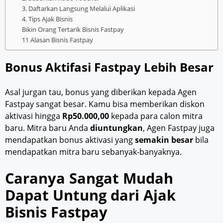
3. Daftarkan Langsung Melalui Aplikasi
4. Tips Ajak Bisnis
Bikin Orang Tertarik Bisnis Fastpay
11 Alasan Bisnis Fastpay
Bonus Aktifasi Fastpay Lebih Besar
Asal jurgan tau, bonus yang diberikan kepada Agen
Fastpay sangat besar. Kamu bisa memberikan diskon
aktivasi hingga
Rp50.000,00
kepada para calon mitra
baru. Mitra baru Anda
diuntungkan
, Agen Fastpay juga
mendapatkan bonus aktivasi yang
semakin besar
bila
mendapatkan mitra baru sebanyak-banyaknya.
Caranya Sangat Mudah
Dapat Untung dari Ajak
Bisnis Fastpay