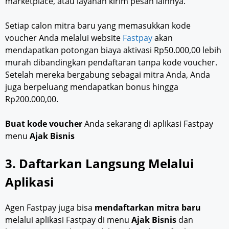
marketplace, atau layanan kirim pesan lainnya.
Setiap calon mitra baru yang memasukkan kode
voucher Anda melalui website
Fastpay
akan
mendapatkan potongan biaya aktivasi Rp50.000,00 lebih
murah dibandingkan pendaftaran tanpa kode voucher.
Setelah mereka bergabung sebagai mitra Anda, Anda
juga berpeluang mendapatkan bonus hingga
Rp200.000,00.
Buat kode voucher
Anda sekarang di aplikasi Fastpay
menu
Ajak Bisnis
3. Daftarkan Langsung Melalui
Aplikasi
Agen Fastpay juga bisa
mendaftarkan mitra baru
melalui aplikasi Fastpay di menu
Ajak Bisnis
dan