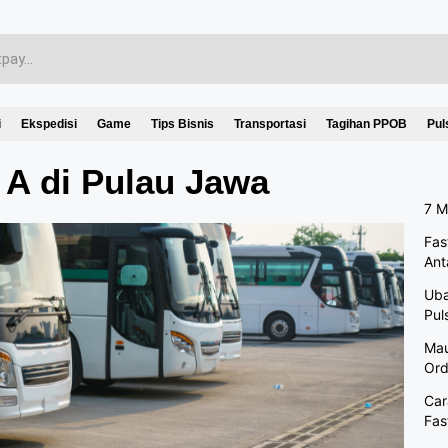
i
Ekspedisi
Game
Tips Bisnis
Transportasi
Tagihan PPOB
Pul
e A di Pulau Jawa
7 M
Fas
Ant
Uba
Pul
Mau
Ord
Car
Fas