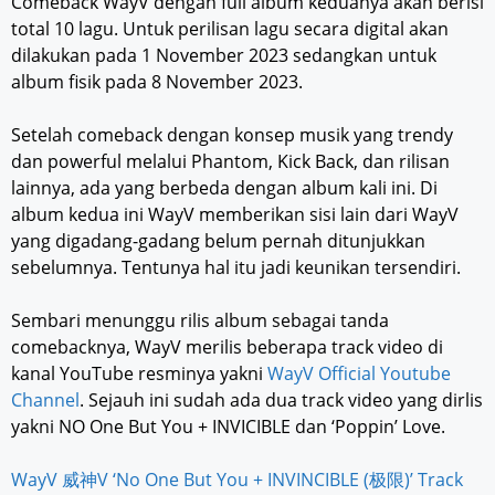
Comeback WayV dengan full album keduanya akan berisi
total 10 lagu. Untuk perilisan lagu secara digital akan
dilakukan pada 1 November 2023 sedangkan untuk
album fisik pada 8 November 2023.
Setelah comeback dengan konsep musik yang trendy
dan powerful melalui Phantom, Kick Back, dan rilisan
lainnya, ada yang berbeda dengan album kali ini. Di
album kedua ini WayV memberikan sisi lain dari WayV
yang digadang-gadang belum pernah ditunjukkan
sebelumnya. Tentunya hal itu jadi keunikan tersendiri.
Sembari menunggu rilis album sebagai tanda
comebacknya, WayV merilis beberapa track video di
kanal YouTube resminya yakni
WayV Official Youtube
Channel
. Sejauh ini sudah ada dua track video yang dirlis
yakni NO One But You + INVICIBLE dan ‘Poppin’ Love.
WayV 威神V ‘No One But You + INVINCIBLE (极限)’ Track