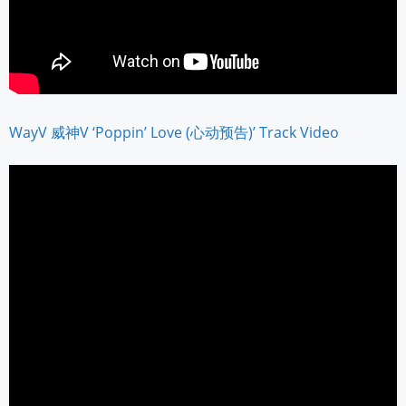
WayV 威神V ‘Poppin’ Love (心动预告)’ Track Video