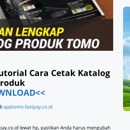
torial Cara Cetak Katalog
roduk
WNLOAD<<
di
apptomo.fastpay.co.id
ay.co.id lewat hp, pastikan Anda harus mengubah