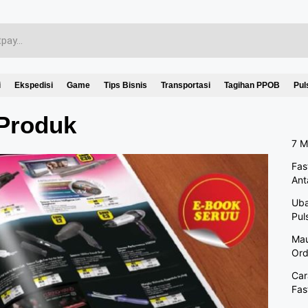
i
Ekspedisi
Game
Tips Bisnis
Transportasi
Tagihan PPOB
Pul
 Produk
7 M
Fas
Ant
Uba
Pul
Mau
Ord
Car
Fas