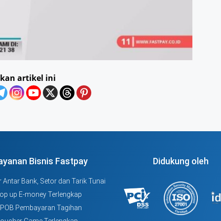
kan artikel ini
ayanan Bisnis Fastpay
Didukung oleh
 Antar Bank, Setor dan Tarik Tunai
Top up E-money Terlengkap
PPOB Pembayaran Tagihan