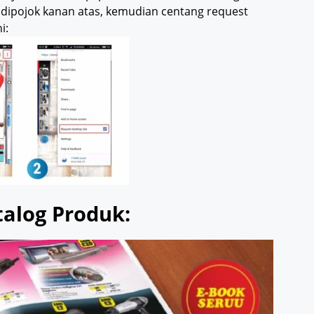
u dipojok kanan atas, kemudian centang request
i:
talog Produk: