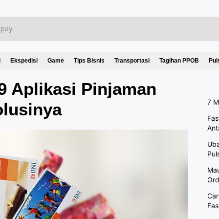
i
Ekspedisi
Game
Tips Bisnis
Transportasi
Tagihan PPOB
Pul
9 Aplikasi Pinjaman
7 M
olusinya
Fas
Ant
Uba
Pul
Mau
Ord
Car
Fas