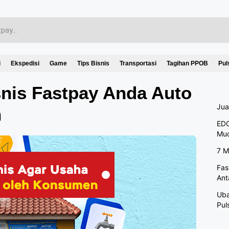
i
Ekspedisi
Game
Tips Bisnis
Transportasi
Tagihan PPOB
Pul
snis Fastpay Anda Auto
Jua
n
EDC
Mu
7 M
Fas
Ant
Uba
Pul