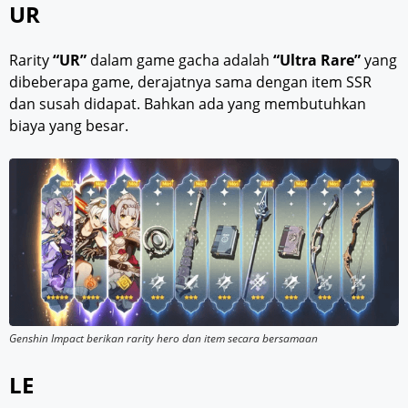
UR
Rarity
“UR”
dalam game gacha adalah
“Ultra Rare”
yang
dibeberapa game, derajatnya sama dengan item SSR
dan susah didapat. Bahkan ada yang membutuhkan
biaya yang besar.
Genshin Impact berikan rarity hero dan item secara bersamaan
LE