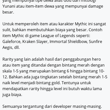
yang mempunyai tipe dewa alias God dari mitologi
Yunani atau item-item dewa yang mempunyai damage
besar.
Untuk memperoleh item atau karakter Mythic ini sangat
sulit, bahkan membutuhkan biaya yang besar. Contoh
item Mythic di game League of Legends seperti:
Galeforce, Kraken Slayer, Immortal Shieldbow, Sunfire
Aegis, dll.
Rarity yang lain adalah hasil dari penggabungan hero
atau item yang ditandai dengan bintang merah dengan
skala 1-5 yang merupakan bintang 6 hingga bintang 10-
12. Bahkan ada juga tingkatan setelah bintang merah 1-5
naik level menjadi bintang gold. Tentunya untuk
mendapatkan rarity hingga level ini butuh waktu lama
juga biaya.
Semuanya tergantung dari developer masing-masing.