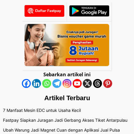
Sebarkan artikel ini
Artikel Terbaru
7 Manfaat Mesin EDC untuk Usaha Kecil
Fastpay Siapkan Juragan Jadi Gerbang Akses Tiket Antarpulau
Ubah Warung Jadi Magnet Cuan dengan Aplikasi Jual Pulsa