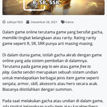
aditiya1920
Desember 28, 2021
Game
Dalam game online terutama game yang bersifat gacha,
memiliki tingkat kelangkaan atau rarity. Rating rarity
game seperti R, SR, SRR punya arti masing-masing.
Di dalam dunia game, istilah gacha akrab dengan game
online yang ada sistem pembelian di dalamnya.
Terutama pada game
pay to win
atau game
free to
play
.
Gacha
sendiri merupakan sebuah sistem undian
untuk mendapatkan berbagai jenis item game seperti
senjata, armor, skill, aksesoris atau hero secara acak.
Biasanya diistilahkan dengan summon.
Pada saat melakukan gacha atau undian di dalam game,
ada tingkat kelangkaan pada item atau karakter/hero.