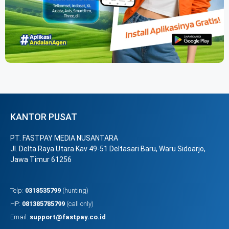
KANTOR PUSAT
PT. FASTPAY MEDIA NUSANTARA
Jl. Delta Raya Utara Kav 49-51 Deltasari Baru, Waru Sidoarjo,
Jawa Timur 61256
Telp:
0318535799
(hunting)
HP:
081385785799
(call only)
Email:
support@fastpay.co.id