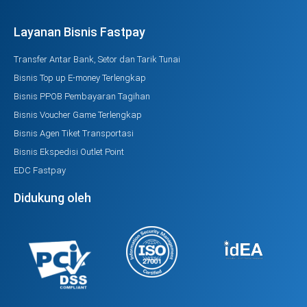
Layanan Bisnis Fastpay
Transfer Antar Bank, Setor dan Tarik Tunai
Bisnis Top up E-money Terlengkap
Bisnis PPOB Pembayaran Tagihan
Bisnis Voucher Game Terlengkap
Bisnis Agen Tiket Transportasi
Bisnis Ekspedisi Outlet Point
EDC Fastpay
Didukung oleh