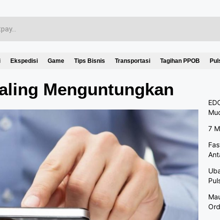
i
Ekspedisi
Game
Tips Bisnis
Transportasi
Tagihan PPOB
Pul
Paling Menguntungkan
EDC
Mu
7 M
Fas
Ant
Uba
Pul
Mau
Ord