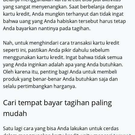
yang sangat menyenangkan. Saat berbelanja dengan
kartu kredit, Anda mungkin terhanyut dan tidak ingat
bahwa uang yang Anda habiskan tersebut harus tetap
Anda bayarkan nantinya pada tagihan.
Nah, untuk menghindari cara transaksi kartu kredit
seperti ini, pastikan Anda pikir dahulu sebelum
menggunakan kartu kredit. Ingat bahwa tidak semua
yang Anda inginkan adalah apa yang Anda butuhkan.
Oleh karena itu, penting bagi Anda untuk membeli
produk yang benar-benar Anda butuhkan saja dan
selalu pertimbangkan harganya.
Cari tempat bayar tagihan paling
mudah
Satu lagi cara yang bisa Anda lakukan untuk cerdas