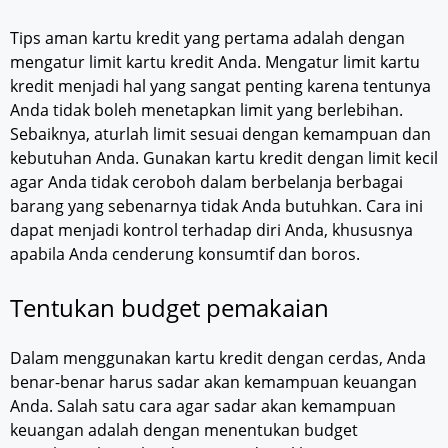
Tips aman kartu kredit yang pertama adalah dengan
mengatur limit kartu kredit Anda. Mengatur limit kartu
kredit menjadi hal yang sangat penting karena tentunya
Anda tidak boleh menetapkan limit yang berlebihan.
Sebaiknya, aturlah limit sesuai dengan kemampuan dan
kebutuhan Anda. Gunakan kartu kredit dengan limit kecil
agar Anda tidak ceroboh dalam berbelanja berbagai
barang yang sebenarnya tidak Anda butuhkan. Cara ini
dapat menjadi kontrol terhadap diri Anda, khususnya
apabila Anda cenderung konsumtif dan boros.
Tentukan budget pemakaian
Dalam menggunakan kartu kredit dengan cerdas, Anda
benar-benar harus sadar akan kemampuan keuangan
Anda. Salah satu cara agar sadar akan kemampuan
keuangan adalah dengan menentukan budget