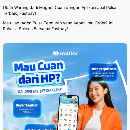
Ubah Warung Jadi Magnet Cuan dengan Aplikasi Jual Pulsa
Terbaik, Fastpay!
Mau Jadi Agen Pulsa Termurah yang Kebanjiran Order? Ini
Rahasia Sukses Bersama Fastpay!