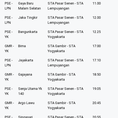
PSE -
Gaya Baru
STA Pasar Senen - STA
11.00
LPN
Malam Selatan
Lempuyangan
PSE -
Jaka Tingkir
STA Pasar Senen - STA
12.00
LPN
Lempuyangan
PSE -
Bangunkarta
STA Pasar Senen - STA
12.25
YK
Yogyakarta
GMR -
Bima
STA Gambir - STA
17.00
YK
Yogyakarta
PSE -
Jayakarta
STA Pasar Senen - STA
17.10
LPN
Lempuyangan
GMR -
Gajayana
STA Gambir - STA
18.50
YK
Yogyakarta
PSE -
Senja Utama Yk
STA Pasar Senen - STA
19.05
YK
140
Yogyakarta
GMR -
Argo Lawu
STA Gambir - STA
20.45
YK
Yogyakarta
PSE -
Singasari
STA Pasar Senen - STA
20.55