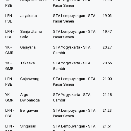
PSE
Pasar Senen
LPN -
Jayakarta
STA Lempuyangan - STA
19.03
PSE
Pasar Senen
LPN -
Senja Utama
STA Lempuyangan - STA
19.47
PSE
Solo
Pasar Senen
YK -
Gajayana
STA Yogyakarta - STA
20.27
GMR
Gambir
YK -
Taksaka
STA Yogyakarta - STA
20.55
GMR
Gambir
LPN -
Gajahwong
STA Lempuyangan - STA
21.00
PSE
Pasar Senen
YK -
Argo
STA Yogyakarta - STA
21.18
GMR
Dwipangga
Gambir
LPN -
Bengawan
STA Lempuyangan - STA
21.23
PSE
Pasar Senen
LPN -
Singasari
STA Lempuyangan - STA
21.51