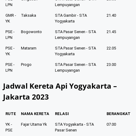
LPN
Lempuyangan
GMR -
Taksaka
STA Gambir - STA
21.40
YK
Yogyakarta
PSE -
Bogowonto
STA Pasar Senen - STA
21.45
LPN
Lempuyangan
PSE -
Mataram
STA Pasar Senen - STA
22.05
YK
Yogyakarta
PSE -
Progo
STA Pasar Senen - STA
23.00
LPN
Lempuyangan
Jadwal Kereta Api Yogyakarta –
Jakarta 2023
RUTE
NAMA KERETA
RELASI
BERANGKAT
YK -
Fajar Utama Yk
STA Yogyakarta - STA
07.00
PSE
Pasar Senen