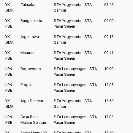
YK -
Taksaka
STA Yogyakarta - STA
08.45
GMR
Gambir
YK -
Bangunkarta
STA Yogyakarta - STA
09.00
PSE
Pasar Senen
YK -
Argo Lawu
STA Yogyakarta - STA
09.18
GMR
Gambir
YK -
Mataram
STA Yogyakarta - STA
09.41
PSE
Pasar Senen
LPN -
Bogowonto
STA Lempuyangan - STA
10.00
PSE
Pasar Senen
LPN -
Progo
STA Lempuyangan - STA
12.05
PSE
Pasar Senen
YK -
Argo Semeru
STA Yogyakarta - STA
12.58
GMR
Gambir
LPN -
Gaya Baru
STA Lempuyangan - STA
17.03
PSE
Malam Selatan
Pasar Senen
YK -
Senja Utama Yk
STA Yogyakarta - STA
17.30