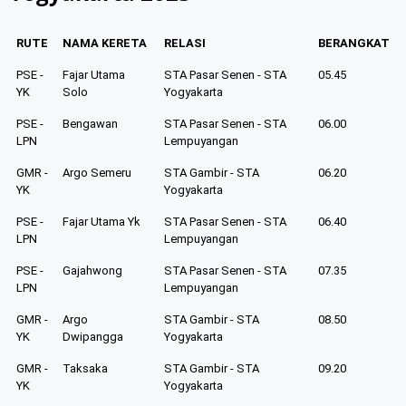
RUTE
NAMA KERETA
RELASI
BERANGKAT
PSE -
Fajar Utama
STA Pasar Senen - STA
05.45
YK
Solo
Yogyakarta
PSE -
Bengawan
STA Pasar Senen - STA
06.00
LPN
Lempuyangan
GMR -
Argo Semeru
STA Gambir - STA
06.20
YK
Yogyakarta
PSE -
Fajar Utama Yk
STA Pasar Senen - STA
06.40
LPN
Lempuyangan
PSE -
Gajahwong
STA Pasar Senen - STA
07.35
LPN
Lempuyangan
GMR -
Argo
STA Gambir - STA
08.50
YK
Dwipangga
Yogyakarta
GMR -
Taksaka
STA Gambir - STA
09.20
YK
Yogyakarta