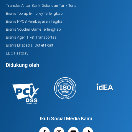
Transfer Antar Bank, Setor dan Tarik Tunai
Bisnis Top up E-money Terlengkap
Bisnis PPOB Pembayaran Tagihan
Bisnis Voucher Game Terlengkap
Bisnis Agen Tiket Transportasi
Bisnis Ekspedisi Outlet Point
EDC Fastpay
Didukung oleh
Ikuti Sosial Media Kami