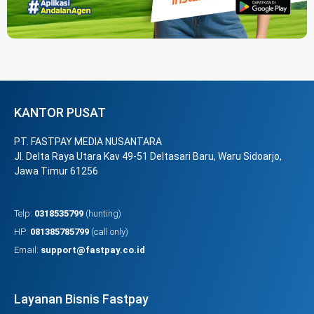
KANTOR PUSAT
PT. FASTPAY MEDIA NUSANTARA
Jl. Delta Raya Utara Kav 49-51 Deltasari Baru, Waru Sidoarjo,
Jawa Timur 61256
Telp:
0318535799
(hunting)
HP:
081385785799
(call only)
Email:
support@fastpay.co.id
Layanan Bisnis Fastpay