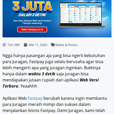
Tim SBF
Mei 11, 2020
Berita & Promo
Ngga hanya pasangan aja yang bisa ngerti kebutuhan
para Juragan, Fastpay juga selalu berusaha agar bisa
lebih mengerti apa yang juragan inginkan. Buktinya
hanya dalam
waktu 3 detik
saja juragan bisa
mendapakan jutaan rupiah dari aplikasi
Web Versi
Terbaru
. Yeaahhh
Aplikasi Web
Fastpay
berubah karena ingin membantu
para Juragan meraih mimpi dan sukses dalam
menjalankan bisnis Fastpay. Demi Juragan, kami telah