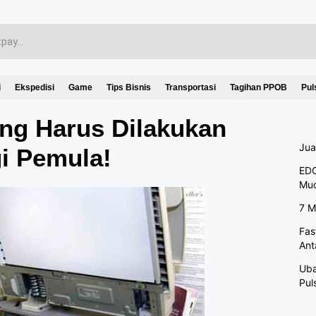
i
Ekspedisi
Game
Tips Bisnis
Transportasi
Tagihan PPOB
Pul
ang Harus Dilakukan
Jua
i Pemula!
EDC
Mu
7 M
Fas
Ant
Uba
Pul