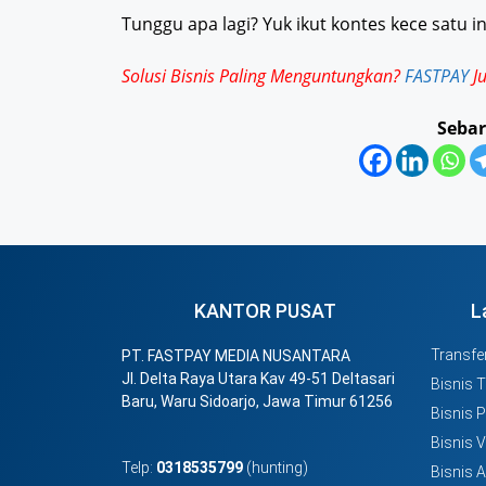
Tunggu apa lagi? Yuk ikut kontes kece satu in
Solusi Bisnis Paling Menguntungkan?
FASTPAY
Ju
Sebar
KANTOR PUSAT
L
Transfer
PT. FASTPAY MEDIA NUSANTARA
Jl. Delta Raya Utara Kav 49-51 Deltasari
Bisnis 
Baru, Waru Sidoarjo, Jawa Timur 61256
Bisnis 
Bisnis 
Telp:
0318535799
(hunting)
Bisnis 