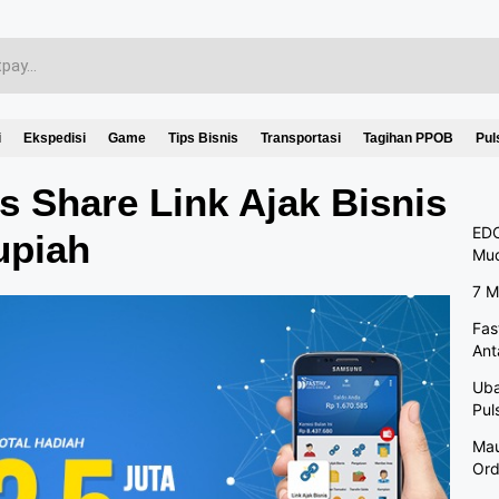
i
Ekspedisi
Game
Tips Bisnis
Transportasi
Tagihan PPOB
Pul
es Share Link Ajak Bisnis
EDC
upiah
Mu
7 M
Fas
Ant
Uba
Pul
Mau
Ord