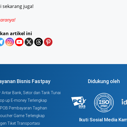
i sekarang juga!
aranya!
kan artikel ini
ayanan Bisnis Fastpay
Didukung oleh
 Antar Bank, Setor dan Tarik Tunai
Top up E-money Terlengkap
PPOB Pembayaran Tagihan
Voucher Game Terlengkap
Ikuti Sosial Media Kam
Agen Tiket Transportasi