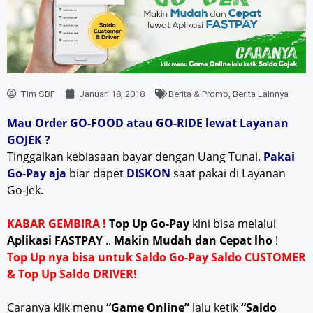
Tim SBF
Januari 18, 2018
Berita & Promo
,
Berita Lainnya
Mau Order GO-FOOD atau GO-RIDE lewat Layanan
GOJEK ?
Tinggalkan kebiasaan bayar dengan
Uang Tunai
.
Pakai
Go-Pay aja
biar dapet
DISKON
saat pakai di Layanan
Go-Jek.
KABAR GEMBIRA !
Top Up Go-Pay
kini bisa melalui
Aplikasi FASTPAY
..
Makin Mudah dan Cepat lho
!
Top Up nya bisa untuk Saldo Go-Pay Saldo CUSTOMER
& Top Up Saldo DRIVER!
Caranya klik menu
“Game Online”
lalu ketik
“Saldo