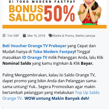
Tim SBF
Mei 16, 2018
Berita & Promo
,
Berita Lainnya
Beli Voucher Orange TV Prabayar
yang Cepat dan
Mudah hanya di
Toko Modern Fastpay
!
Tinggal
masukkan
ID Orange TV
milik Pelanggan Anda, lalu Klik
Nominal Saldo
yang kamu inginkan & Klik
Bayar.
Paling Menggembirakan, kalau Isi Saldo Orange TV,
dapet promo yang bikin Anda dan Pelanggan sama-
sama untung! Yuk.. Segera Promosikan agar makin
bertambah pelanggan yang melakukan
Top Up Saldo
Orange TV
.
WOW
untung
Makin B
anyak
deh!