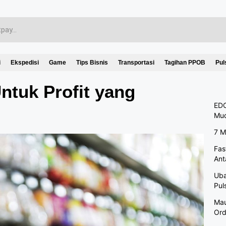
i
Ekspedisi
Game
Tips Bisnis
Transportasi
Tagihan PPOB
Pul
ntuk Profit yang
EDC
Mu
7 M
Fas
Ant
Uba
Pul
Mau
Ord