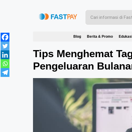
Blog
Berita & Promo
Edukas
Tips Menghemat Tag
Pengeluaran Bulanan