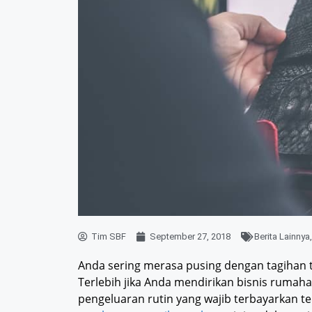
Tim SBF
September 27, 2018
Berita Lainnya
Anda sering merasa pusing dengan tagihan
Terlebih jika Anda mendirikan bisnis rumah
pengeluaran rutin yang wajib terbayarkan t