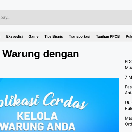
i
Ekspedisi
Game
Tips Bisnis
Transportasi
Tagihan PPOB
Pul
k Warung dengan
EDC
Mu
7 M
Fas
Ant
Uba
Pul
Mau
Ord