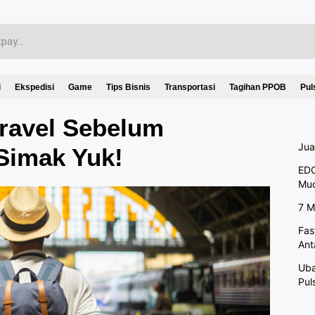
i
Ekspedisi
Game
Tips Bisnis
Transportasi
Tagihan PPOB
Pul
Travel Sebelum
Jua
Simak Yuk!
EDC
Mu
7 M
Fas
Ant
Uba
Pul