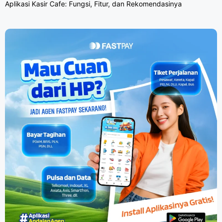
Aplikasi Kasir Cafe: Fungsi, Fitur, dan Rekomendasinya