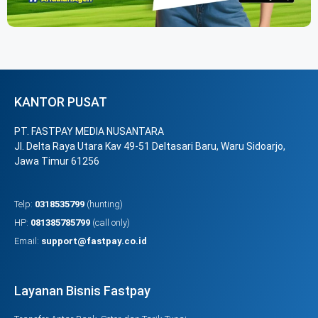
KANTOR PUSAT
PT. FASTPAY MEDIA NUSANTARA
Jl. Delta Raya Utara Kav 49-51 Deltasari Baru, Waru Sidoarjo,
Jawa Timur 61256
Telp:
0318535799
(hunting)
HP:
081385785799
(call only)
Email:
support@fastpay.co.id
Layanan Bisnis Fastpay