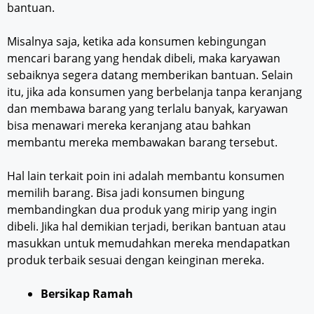
bantuan.
Misalnya saja, ketika ada konsumen kebingungan
mencari barang yang hendak dibeli, maka karyawan
sebaiknya segera datang memberikan bantuan. Selain
itu, jika ada konsumen yang berbelanja tanpa keranjang
dan membawa barang yang terlalu banyak, karyawan
bisa menawari mereka keranjang atau bahkan
membantu mereka membawakan barang tersebut.
Hal lain terkait poin ini adalah membantu konsumen
memilih barang. Bisa jadi konsumen bingung
membandingkan dua produk yang mirip yang ingin
dibeli. Jika hal demikian terjadi, berikan bantuan atau
masukkan untuk memudahkan mereka mendapatkan
produk terbaik sesuai dengan keinginan mereka.
Bersikap Ramah