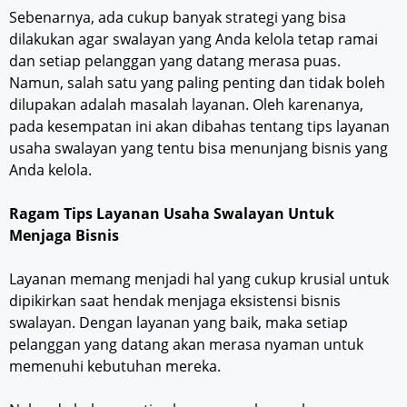
Sebenarnya, ada cukup banyak strategi yang bisa
dilakukan agar swalayan yang Anda kelola tetap ramai
dan setiap pelanggan yang datang merasa puas.
Namun, salah satu yang paling penting dan tidak boleh
dilupakan adalah masalah layanan. Oleh karenanya,
pada kesempatan ini akan dibahas tentang tips layanan
usaha swalayan yang tentu bisa menunjang bisnis yang
Anda kelola.
Ragam Tips Layanan Usaha Swalayan Untuk
Menjaga Bisnis
Layanan memang menjadi hal yang cukup krusial untuk
dipikirkan saat hendak menjaga eksistensi bisnis
swalayan. Dengan layanan yang baik, maka setiap
pelanggan yang datang akan merasa nyaman untuk
memenuhi kebutuhan mereka.