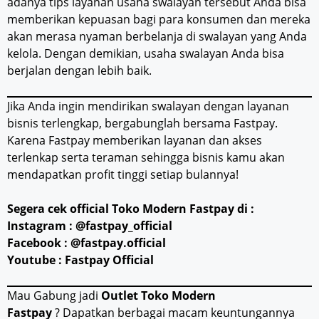
adanya tips layanan usaha swalayan tersebut Anda bisa
memberikan kepuasan bagi para konsumen dan mereka
akan merasa nyaman berbelanja di swalayan yang Anda
kelola. Dengan demikian, usaha swalayan Anda bisa
berjalan dengan lebih baik.
Jika Anda ingin mendirikan swalayan dengan layanan
bisnis terlengkap, bergabunglah bersama Fastpay.
Karena Fastpay memberikan layanan dan akses
terlenkap serta teraman sehingga bisnis kamu akan
mendapatkan profit tinggi setiap bulannya!
Segera cek official Toko Modern Fastpay di :
Instagram : @fastpay_official
Facebook : @fastpay.official
Youtube : Fastpay Official
Mau Gabung jadi
Outlet Toko Modern
Fastpay
? Dapatkan berbagai macam keuntungannya