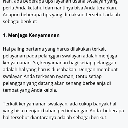
Nah, ada beberapa tips layanan usaha swalayan yang
perlu Anda ketahui dan nantinya bisa Anda terapkan.
Adapun beberapa tips yang dimaksud tersebut adalah
sebagai berikut:
1.
Menjaga Kenyamanan
Hal paling pertama yang harus dilakukan terkait
pelayanan pada pelanggan swalayan adalah menjaga
kenyamanan. Ya, kenyamanan bagi setiap pelanggan
adalah hal yang harus diusahakan. Dengan membuat
swalayan Anda terkesan nyaman, tentu setiap
pelanggan yang datang akan senang berbelanja di
tempat yang Anda kelola.
Terkait kenyamanan swalayan, ada cukup banyak hal
yang bisa menjadi bahan pertimbangan Anda. beberapa
hal tersebut diantaranya adalah sebagai berikut: