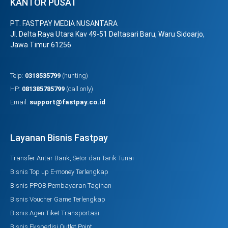
KANTOR PUSAT
PT. FASTPAY MEDIA NUSANTARA
Jl. Delta Raya Utara Kav 49-51 Deltasari Baru, Waru Sidoarjo,
Jawa Timur 61256
Telp:
0318535799
(hunting)
HP:
081385785799
(call only)
Email:
support@fastpay.co.id
Layanan Bisnis Fastpay
Transfer Antar Bank, Setor dan Tarik Tunai
Bisnis Top up E-money Terlengkap
Bisnis PPOB Pembayaran Tagihan
Bisnis Voucher Game Terlengkap
Bisnis Agen Tiket Transportasi
Bisnis Ekspedisi Outlet Point