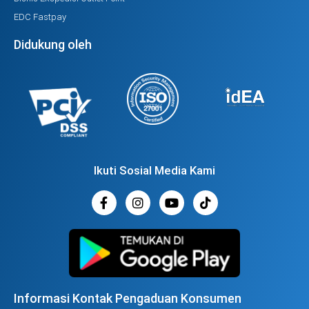
EDC Fastpay
Didukung oleh
Ikuti Sosial Media Kami
Informasi Kontak Pengaduan Konsumen