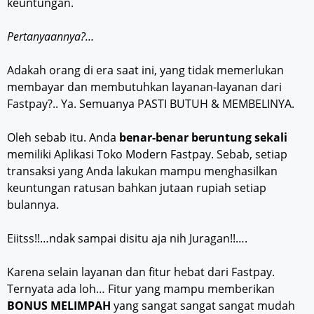
keuntungan.
Pertanyaannya?…
Adakah orang di era saat ini, yang tidak memerlukan
membayar dan membutuhkan layanan-layanan dari
Fastpay?.. Ya. Semuanya PASTI BUTUH & MEMBELINYA.
Oleh sebab itu. Anda
benar-benar beruntung sekali
memiliki Aplikasi Toko Modern Fastpay. Sebab, setiap
transaksi yang Anda lakukan mampu menghasilkan
keuntungan ratusan bahkan jutaan rupiah setiap
bulannya.
Eiitss!!…ndak sampai disitu aja nih Juragan!!….
Karena selain layanan dan fitur hebat dari Fastpay.
Ternyata ada loh… Fitur yang mampu memberikan
BONUS MELIMPAH
yang sangat sangat sangat mudah