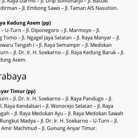
 Jl. Raya Darmo – Jl. Urip Sumoharjo – Jl. Basuki
dirman – Jl. Embong Sawo – Jl. Taman AIS Nasution.
aya Kedung Asem (pp)
– U-Turn – Jl. Diponegoro – Jl. Marmoyo – Jl.
g Tomo – Jl. Ngagel Jaya Selatan – Jl. Raya Manyar – Jl.
owaru Tengah I – Jl. Raya Semampir – Jl. Medokan
rn – Jl. Dr. Ir. H. Soekarno – Jl. Raya Kedung Baruk – Jl.
Kedung Asem.
rabaya
yar Timur (pp)
urn – Jl. Dr. Ir. H. Soekarno – Jl. Raya Pandugo – Jl.
l. Raya Kendalsari – Jl. Wonorejo Selatan – Jl. Raya
ngah – Jl. Raya Medokan Ayu – Jl. Raya Medokan Sawah
ungkut Madya – Jl. Dr. Ir. H. Soekarno – U-Turn – Jl.
 Jl. Amir Machmud – Jl. Gunung Anyar Timur.