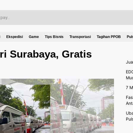
i
Ekspedisi
Game
Tips Bisnis
Transportasi
Tagihan PPOB
Pul
ri Surabaya, Gratis
Jua
EDC
Mu
7 M
Fas
Ant
Uba
Pul