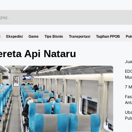
i
Ekspedisi
Game
Tips Bisnis
Transportasi
Tagihan PPOB
Pul
ereta Api Nataru
Jua
EDC
Mu
7 M
Fas
Ant
Uba
Pul