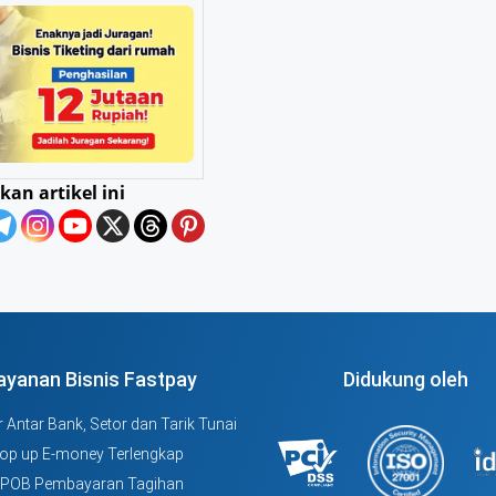
kan artikel ini
ayanan Bisnis Fastpay
Didukung oleh
 Antar Bank, Setor dan Tarik Tunai
Top up E-money Terlengkap
PPOB Pembayaran Tagihan