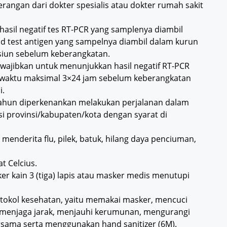
rangan dari dokter spesialis atau dokter rumah sakit
asil negatif tes RT-PCR yang samplenya diambil
d test antigen yang sampelnya diambil dalam kurun
asiun sebelum keberangkatan.
wajibkan untuk menunjukkan hasil negatif RT-PCR
 waktu maksimal 3×24 jam sebelum keberangkatan
i.
tahun diperkenankan melakukan perjalanan dalam
si provinsi/kabupaten/kota dengan syarat di
enderita flu, pilek, batuk, hilang daya penciuman,
t Celcius.
kain 3 (tiga) lapis atau masker medis menutupi
okol kesehatan, yaitu memakai masker, mencuci
, menjaga jarak, menjauhi kerumunan, mengurangi
sama serta menggunakan hand sanitizer (6M).