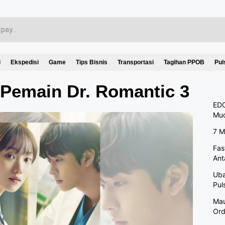
i
Ekspedisi
Game
Tips Bisnis
Transportasi
Tagihan PPOB
Pul
 Pemain Dr. Romantic 3
EDC
Mu
7 M
Fas
Ant
Uba
Pul
Mau
Ord