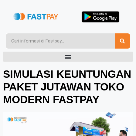
SIMULASI KEUNTUNGAN
PAKET JUTAWAN TOKO
MODERN FASTPAY