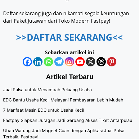
Daftar sekarang juga dan nikamati segala keuntungan
dari Paket Jutawan dari Toko Modern Fastpay!
>>DAFTAR SEKARANG<<
Sebarkan artikel ini
Artikel Terbaru
Jual Pulsa untuk Menambah Peluang Usaha
EDC Bantu Usaha Kecil Melayani Pembayaran Lebih Mudah
7 Manfaat Mesin EDC untuk Usaha Kecil
Fastpay Siapkan Juragan Jadi Gerbang Akses Tiket Antarpulau
Ubah Warung Jadi Magnet Cuan dengan Aplikasi Jual Pulsa
Terbaik, Fastpay!