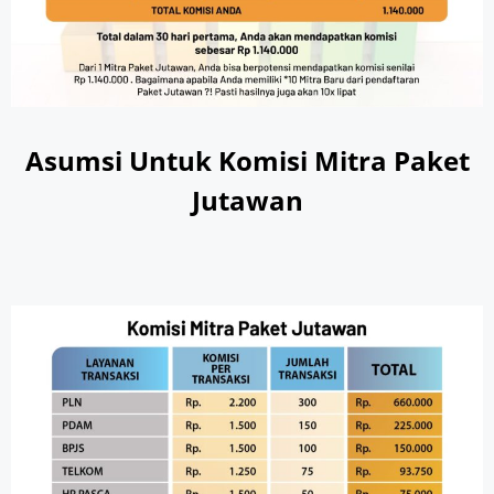
Asumsi Untuk Komisi Mitra Paket
Jutawan