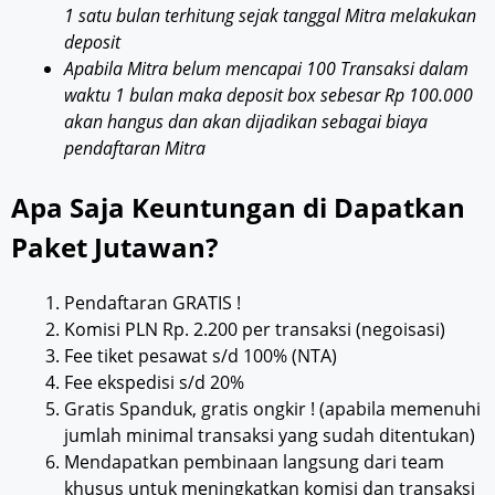
1 satu bulan terhitung sejak tanggal Mitra melakukan
deposit
Apabila Mitra belum mencapai 100 Transaksi dalam
waktu 1 bulan maka deposit box sebesar Rp 100.000
akan hangus dan akan dijadikan sebagai biaya
pendaftaran Mitra
Apa Saja Keuntungan di Dapatkan
Paket Jutawan?
Pendaftaran GRATIS !
Komisi PLN Rp. 2.200 per transaksi (negoisasi)
Fee tiket pesawat s/d 100% (NTA)
Fee ekspedisi s/d 20%
Gratis Spanduk, gratis ongkir ! (apabila memenuhi
jumlah minimal transaksi yang sudah ditentukan)
Mendapatkan pembinaan langsung dari team
khusus untuk meningkatkan komisi dan transaksi