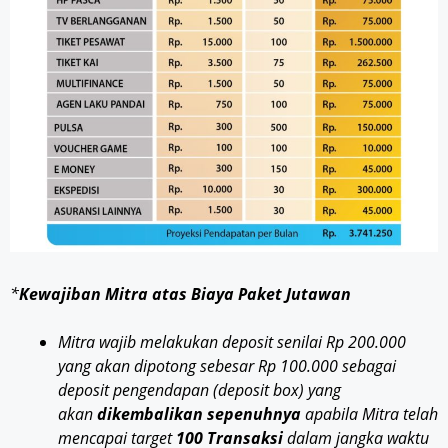
*
Kewajiban Mitra atas Biaya Paket Jutawan
Mitra wajib melakukan deposit senilai Rp 200.000
yang akan dipotong sebesar Rp 100.000 sebagai
deposit pengendapan (deposit box) yang
akan
dikembalikan sepenuhnya
apabila Mitra telah
mencapai target
100 Transaksi
dalam jangka waktu