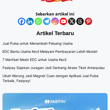
Sebarkan artikel ini
Artikel Terbaru
Jual Pulsa untuk Menambah Peluang Usaha
EDC Bantu Usaha Kecil Melayani Pembayaran Lebih Mudah
7 Manfaat Mesin EDC untuk Usaha Kecil
Fastpay Siapkan Juragan Jadi Gerbang Akses Tiket Antarpulau
Ubah Warung Jadi Magnet Cuan dengan Aplikasi Jual Pulsa
Terbaik, Fastpay!